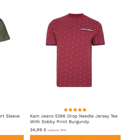
rt Sleeve
Kam Jeans 5396 Drop Needle Jersey Tee
Motle
With Dobby Print Burgundy
34,99 €
Od 19
vrátane DPH