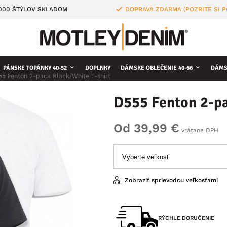
4000 ŠTÝLOV SKLADOM
DOPRAVA ZDARMA (POZRITE SI 
PÁNSKE TOPÁNKY 40-52
DOPLNKY
DÁMSKE OBLEČENIE 40-66
DÁMS
5 Fenton 2-pack Black/White T-shirt
D555 Fenton 2-pa
Od 39,99 €
vrátane DPH
Zobraziť sprievodcu veľkosťami
RÝCHLE DORUČENIE