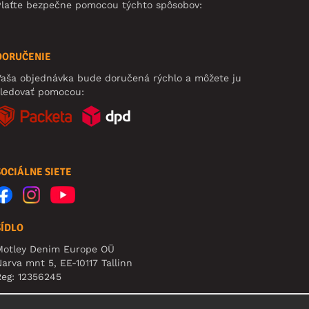
Plaťte bezpečne pomocou týchto spôsobov:
DORUČENIE
aša objednávka bude doručená rýchlo a môžete ju
sledovať pomocou:
SOCIÁLNE SIETE
SÍDLO
Motley Denim Europe OÜ
arva mnt 5, EE-10117 Tallinn
eg: 12356245
pozornenie: Na túto adresu **neposielajte vrátený