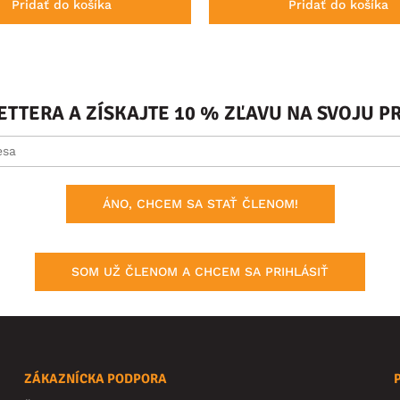
Pridať do košíka
Pridať do košíka
ETTERA A ZÍSKAJTE 10 % ZĽAVU NA SVOJU 
ÁNO, CHCEM SA STAŤ ČLENOM!
SOM UŽ ČLENOM A CHCEM SA PRIHLÁSIŤ
ZÁKAZNÍCKA PODPORA