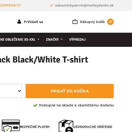
PODMIENKY)*
zakaznickyservis@motleydenim.sk
0
Prihlásiť sa
Nákupný košík
KE OBLEČENIE XS-XXL
ZNAČKY
VÝPREDAJ
ck Black/White T-shirt
PRIDAŤ DO KOŠÍKA
Dostupné na sklade k okamžitému dodaniu
BEZPEČNÉ PLATBY
JEDNODUCHÉ VRÁTENIE