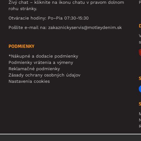
Živý chat – kliknite na ikonu chatu v pravom dolnom
rohu stránky.
Otváracie hodiny: Po–Pia 07:30-15:30
Pošlite e-mail na:
zakaznickyservis@motleydenim.sk
V
PODMIENKY
*Nákupné a dodacie podmienky
Podmienky vrátenia a výmeny
Reklamačné podmienky
Zásady ochrany osobných údajov
Nastavenia cookies
N
R
U