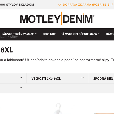
4000 ŠTÝLOV SKLADOM
DOPRAVA ZDARMA (POZRITE SI 
PÁNSKE TOPÁNKY 40-52
DOPLNKY
DÁMSKE OBLEČENIE 40-66
DÁMS
izeň
Slipy
-8XL
ou a ľahkosťou! Už nehľadajte dokonale padnúce nadrozmerné slipy. Tu
VEĽKOSTI 2XL-14XL
SPODNÁ BIEL