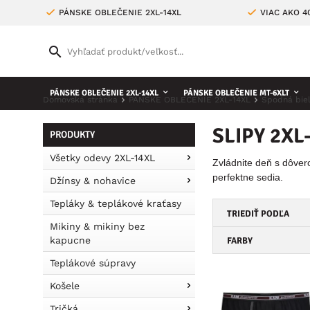
PÁNSKE OBLEČENIE 2XL-14XL
VIAC AKO 
PÁNSKE OBLEČENIE 2XL-14XL
PÁNSKE OBLEČENIE MT-6XLT
Domovská stránka
PÁNSKE OBLEČENIE 2XL-14XL
Spodná biel
SLIPY 2XL
PRODUKTY
Všetky odevy 2XL-14XL
Zvládnite deň s dôver
perfektne sedia.
Džínsy & nohavice
Tepláky & teplákové kraťasy
TRIEDIŤ PODĽA
Mikiny & mikiny bez
kapucne
FARBY
Teplákové súpravy
Košele
Tričká