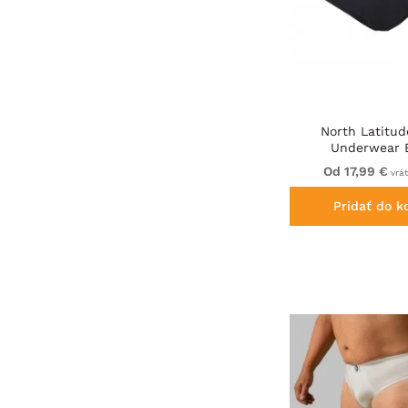
North Latitud
Underwear 
Od 17,99 €
vrá
Pridať do k