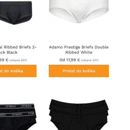
l Ribbed Briefs 2-
Adamo Prestige Briefs Double
ack Black
Ribbed White
99 €
Od 17,99 €
vrátane DPH
vrátane DPH
ať do košíka
Pridať do košíka