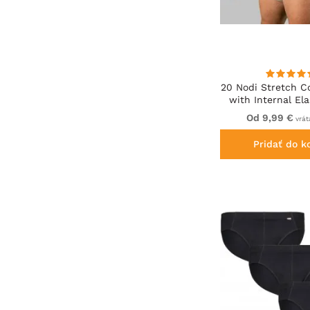
20 Nodi Stretch Co
with Internal El
and Low Rise
Od 9,99 €
vrát
Pridať do k