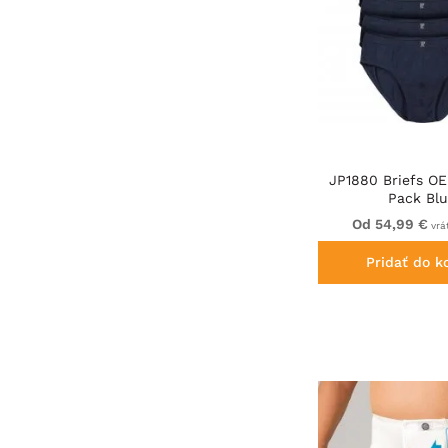
JP1880 Briefs OE
Pack Bl
Od 54,99 €
vrá
Pridať do k