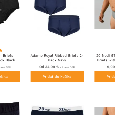
 Briefs
Adamo Royal Ribbed Briefs 2-
20 Nodi 9
ck Black
Pack Navy
Briefs wit
Band an
Od 34,99 €
9,99
tane DPH
vrátane DPH
ošíka
Pridať do košíka
Prid