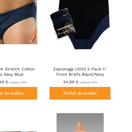
34 Stretch Cotton
Espionage U003 2-Pack Y-
fs Navy Blue
Front Briefs Black/Navy
99 €
34,99 €
vrátane DPH
vrátane DPH
ať do košíka
Pridať do košíka