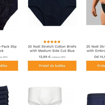
-Pack Slip
20 Nodi Stretch Cotton Briefs
20 Nodi Str
ack
with Medium Side Cut Blue
with Embro
12,99 €
Od 14,
ne DPH
vrátane DPH
ošíka
Pridať do košíka
Prid