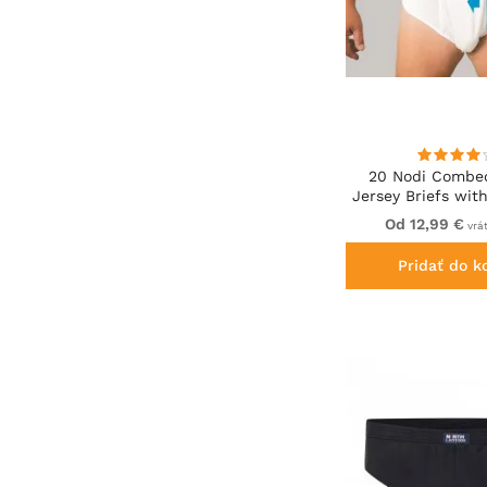
20 Nodi Combe
Jersey Briefs wit
Cut and Side Ope
Od 12,99 €
vrá
Pridať do k