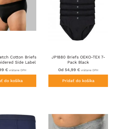
etch Cotton Briefs
JP1880 Briefs OEKO-TEX 7-
idered Side Label
Pack Black
Black
99 €
Od 54,99 €
vrátane DPH
vrátane DPH
ať do košíka
Pridať do košíka