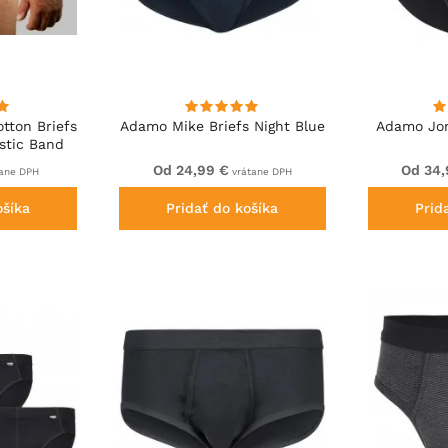
tton Briefs
Adamo Mike Briefs Night Blue
Adamo Jon
astic Band
 White
Od 24,99 €
Od 34,
ane DPH
vrátane DPH
ošíka
Pridať do košíka
Prid