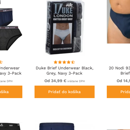
Underwear
Duke Brief Underwear Black,
20 Nodi 9
Navy 3-Pack
Grey, Navy 3-Pack
Brie
Od 34,99 €
Od 14,
tane DPH
vrátane DPH
ošíka
Pridať do košíka
Prid