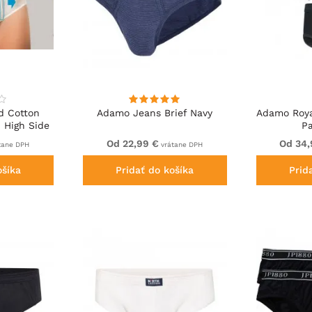
d Cotton
Adamo Jeans Brief Navy
Adamo Roya
h High Side
P
ning White
Od 22,99 €
Od 34,
tane DPH
vrátane DPH
ošíka
Pridať do košíka
Prid