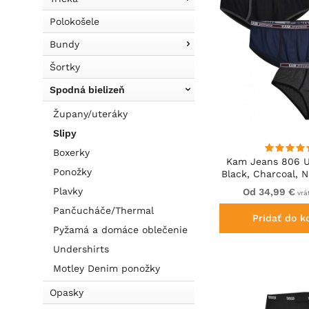
Polokošele
Bundy
Šortky
Spodná bielizeň
Župany/uteráky
Slipy
Boxerky
Kam Jeans 806 
Ponožky
Black, Charcoal, 
Plavky
Od 34,99 €
vrá
Pančucháče/Thermal
Pridať do k
Pyžamá a domáce oblečenie
Undershirts
Motley Denim ponožky
Opasky