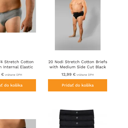
74 Stretch Cotton
20 Nodi Stretch Cotton Briefs
h Internal Elastic
with Medium Side Cut Black
d Low Rise Grey
 €
12,99 €
vrátane DPH
vrátane DPH
ať do košíka
Pridať do košíka