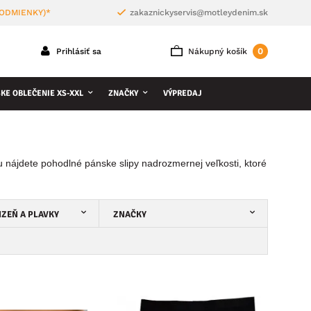
PODMIENKY)*
zakaznickyservis@motleydenim.sk
0
Prihlásiť sa
Nákupný košík
KE OBLEČENIE XS-XXL
ZNAČKY
VÝPREDAJ
 nájdete pohodlné pánske slipy nadrozmernej veľkosti, ktoré
IZEŇ A PLAVKY
ZNAČKY