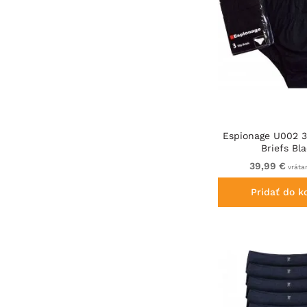
Espionage U002 3
Briefs Bl
39,99 €
vráta
Pridať do k