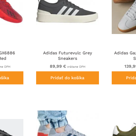
 GX6886
Adidas Futurevulc Grey
Adidas Ga
Red
Sneakers
S
89,99 €
139,9
ne DPH
vrátane DPH
ošíka
Pridať do košíka
Prid