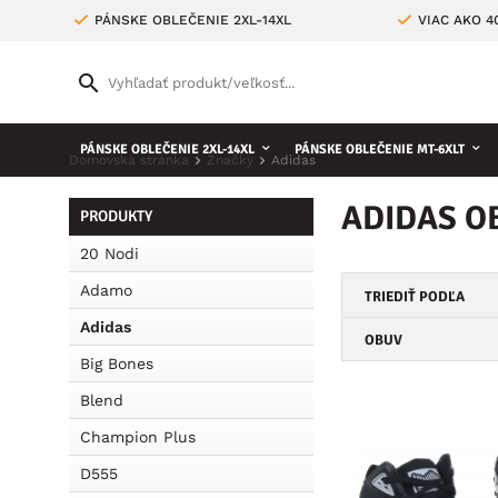
PÁNSKE OBLEČENIE 2XL-14XL
VIAC AKO 
PÁNSKE OBLEČENIE 2XL-14XL
PÁNSKE OBLEČENIE MT-6XLT
Domovská stránka
Značky
Adidas
ADIDAS O
PRODUKTY
20 Nodi
Adamo
TRIEDIŤ PODĽA
Adidas
OBUV
Big Bones
Blend
Champion Plus
D555