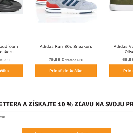
loudfoam
Adidas Run 80s Sneakers
Adidas V
eakers
Oli
79,99 €
69,9
ne DPH
vrátane DPH
ošíka
Pridať do košíka
Prid
ETTERA A ZÍSKAJTE 10 % ZĽAVU NA SVOJU 