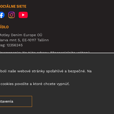
SOCIÁLNE SIETE
SÍDLO
Motley Denim Europe OÜ
arva mnt 5, EE-10117 Tallinn
eg: 12356245
pozornenie: Na túto adresu **neposielajte vrátený
ovar!
boli naše webové stránky spoľahlivé a bezpečné. Na
 cookies povolíte a ktoré chcete vypnúť.
tavenia