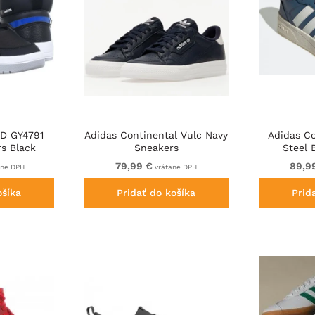
ID GY4791
Adidas Continental Vulc Navy
Adidas C
s Black
Sneakers
Steel 
79,99 €
89,9
ane DPH
vrátane DPH
ošíka
Pridať do košíka
Prid