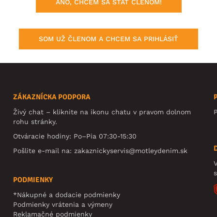
ÁNO, CHCEM SA STAŤ ČLENOM!
SOM UŽ ČLENOM A CHCEM SA PRIHLÁSIŤ
ZÁKAZNÍCKA PODPORA
Živý chat – kliknite na ikonu chatu v pravom dolnom
rohu stránky.
Otváracie hodiny: Po–Pia 07:30-15:30
Pošlite e-mail na:
zakaznickyservis@motleydenim.sk
V
PODMIENKY
*Nákupné a dodacie podmienky
Podmienky vrátenia a výmeny
Reklamačné podmienky