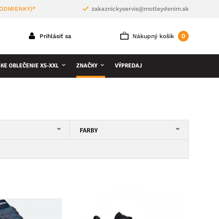
PODMIENKY)*
zakaznickyservis@motleydenim.sk
0
Prihlásiť sa
Nákupný košík
KE OBLEČENIE XS-XXL
ZNAČKY
VÝPREDAJ
FARBY