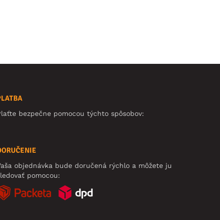
PLATBA
Plaťte bezpečne pomocou týchto spôsobov:
DORUČENIE
aša objednávka bude doručená rýchlo a môžete ju
sledovať pomocou: