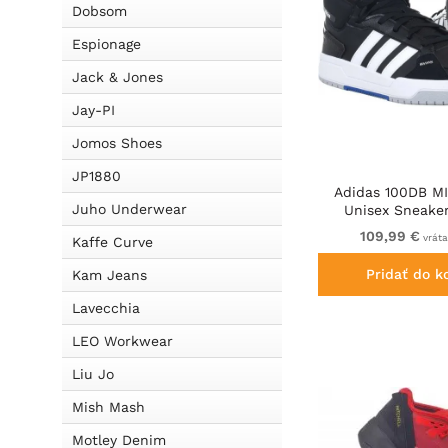
Dobsom
Espionage
Jack & Jones
Jay-PI
Jomos Shoes
JP1880
Adidas 100DB M
Juho Underwear
Unisex Sneaker
109,99 €
vrát
Kaffe Curve
Pridať do k
Kam Jeans
Lavecchia
LEO Workwear
Liu Jo
Mish Mash
Motley Denim