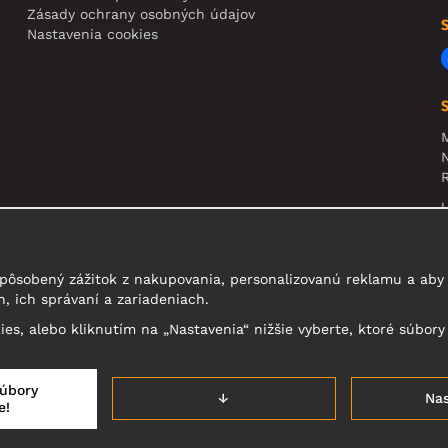
Zásady ochrany osobných údajov
Nastavenia cookies
N
R
U
t
pôsobený zážitok z nakupovania, personalizovanú reklamu a aby 
, ich správaní a zariadeniach.
kies, alebo kliknutím na „Nastavenia“ nižšie vyberte, ktoré súbory
súbory
↓
Nas
e!