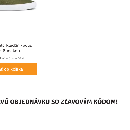
ulc Raid3r Focus
ve Sneakers
9 €
vrátane DPH
ať do košíka
PRVÚ OBJEDNÁVKU SO ZĽAVOVÝM KÓDOM!