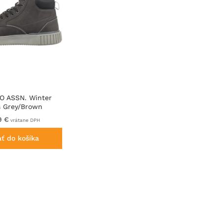
LO ASSN. Winter
 Grey/Brown
9 €
vrátane DPH
ať do košíka