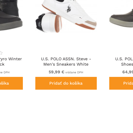
yro Winter
U.S. POLO ASSN. Steve -
U.S. PO
ack
Men's Sneakers White
Shoes
59,99 €
64,9
ne DPH
vrátane DPH
ošíka
Pridať do košíka
Prid