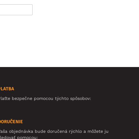
PLATBA
Plaťte bezpečne pomocou týchto spôsobov:
DORUČENIE
aša objednávka bude doručená rýchlo a môžete ju
sledovať pomocou: