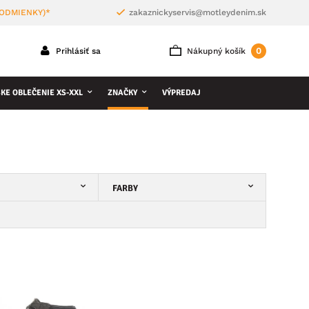
PODMIENKY)*
zakaznickyservis@motleydenim.sk
0
Prihlásiť sa
Nákupný košík
KE OBLEČENIE XS-XXL
ZNAČKY
VÝPREDAJ
FARBY