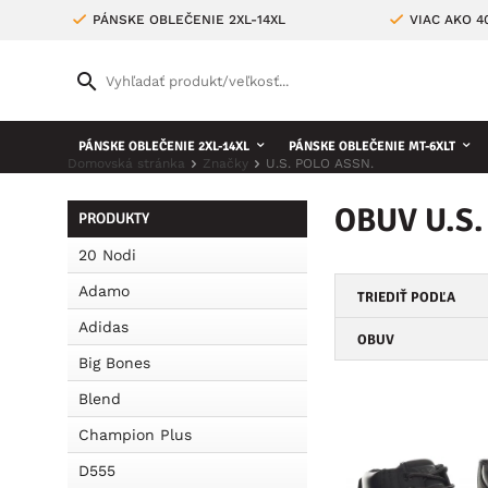
PÁNSKE OBLEČENIE 2XL-14XL
VIAC AKO 
PÁNSKE OBLEČENIE 2XL-14XL
PÁNSKE OBLEČENIE MT-6XLT
Domovská stránka
Značky
U.S. POLO ASSN.
OBUV U.S
PRODUKTY
20 Nodi
Adamo
TRIEDIŤ PODĽA
Adidas
OBUV
Big Bones
Blend
Champion Plus
D555