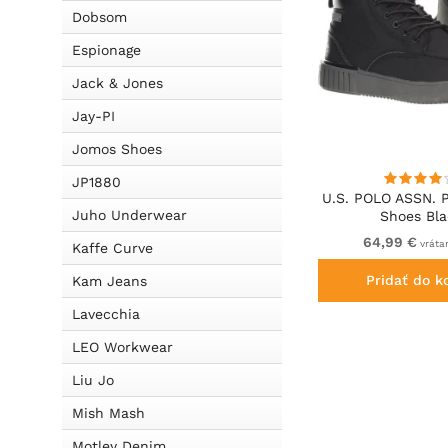
Dobsom
Espionage
Jack & Jones
Jay-PI
Jomos Shoes
JP1880
U.S. POLO ASSN. P
Juho Underwear
Shoes Bl
64,99 €
vráta
Kaffe Curve
Pridať do k
Kam Jeans
Lavecchia
LEO Workwear
Liu Jo
Mish Mash
Motley Denim