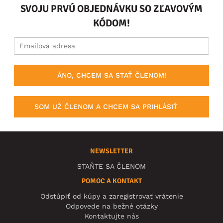
SVOJU PRVÚ OBJEDNÁVKU SO ZĽAVOVÝM
KÓDOM!
ÁNO, CHCEM SA STAŤ ČLENOM!
SOM UŽ ČLENOM A CHCEM SA PRIHLÁSIŤ
NEWSLETTER
STAŇTE SA ČLENOM
POMOC A KONTAKT
Odstúpiť od kúpy a zaregistrovať vrátenie
Odpovede na bežné otázky
Kontaktujte nás