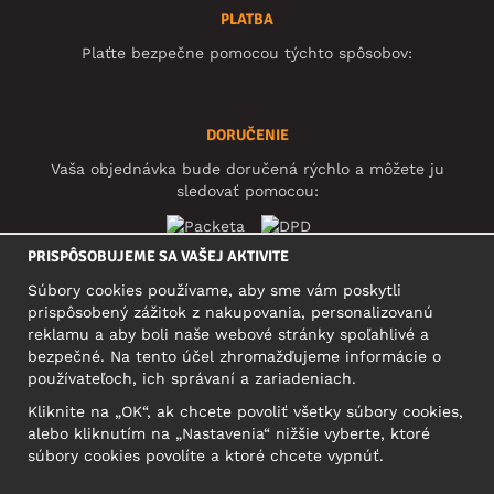
PLATBA
Plaťte bezpečne pomocou týchto spôsobov:
DORUČENIE
Vaša objednávka bude doručená rýchlo a môžete ju
sledovať pomocou:
PRISPÔSOBUJEME SA VAŠEJ AKTIVITE
Súbory cookies používame, aby sme vám poskytli
SOCIÁLNE SIETE
prispôsobený zážitok z nakupovania, personalizovanú
reklamu a aby boli naše webové stránky spoľahlivé a
bezpečné. Na tento účel zhromažďujeme informácie o
používateľoch, ich správaní a zariadeniach.
SÍDLO
Kliknite na „OK“, ak chcete povoliť všetky súbory cookies,
Motley Denim Europe OÜ
alebo kliknutím na „Nastavenia“ nižšie vyberte, ktoré
Narva mnt 5, EE-10117 Tallinn
súbory cookies povolíte a ktoré chcete vypnúť.
Reg: 12356245