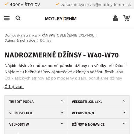
4000+ ŠTÝLOV
zakaznickyservis@motleydenim.sk
Domovská stránka
PÁNSKE OBLEČENIE 2XL-14XL
Džínsy & nohavice
Džínsy
NADROZMERNÉ DŽÍNSY - W40-W70
Nájdite štýlové nadrozmerné pánske džínsy na všetky príležitosti.
Nájdete tu bežné džínsy aj strečové džínsy s väčšou flexibilitou.
Od klasických strihov až po moderný dizajn, ponúkame džínsy
nadmernej veľkosti, vďaka ktorým budete vyzerať a cítiť sa
Čítaj viac
najlepšie pri každom nosení.
TRIEDIŤ PODĽA
VEĽKOSTI 2XL-14XL
VEĽKOSTI XL/L
VEĽKOSTI W/L
VEĽKOSTI W
DŽÍNSY & NOHAVICE