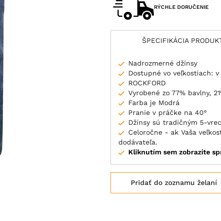
RÝCHLE DORUČENIE
ŠPECIFIKÁCIA PRODUK
Nadrozmerné džínsy
Dostupné vo veľkostiach: 
ROCKFORD
Vyrobené zo 77% bavlny, 2
Farba je Modrá
Pranie v práčke na 40°
Džínsy sú tradičným 5-vr
Celoročne - ak Vaša veľko
dodávateľa.
Kliknutím sem zobrazíte sp
Pridať do zoznamu želaní