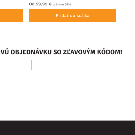
Od 59,99 €
Od 44
vrátane DPH
Pridať do košíka
PRVÚ OBJEDNÁVKU SO ZĽAVOVÝM KÓDOM!