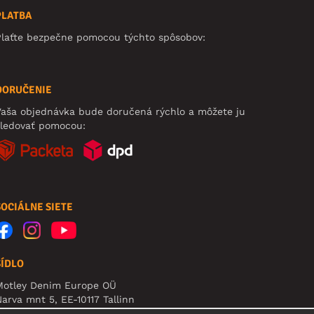
PLATBA
Plaťte bezpečne pomocou týchto spôsobov:
DORUČENIE
aša objednávka bude doručená rýchlo a môžete ju
sledovať pomocou:
SOCIÁLNE SIETE
SÍDLO
Motley Denim Europe OÜ
arva mnt 5, EE-10117 Tallinn
eg: 12356245