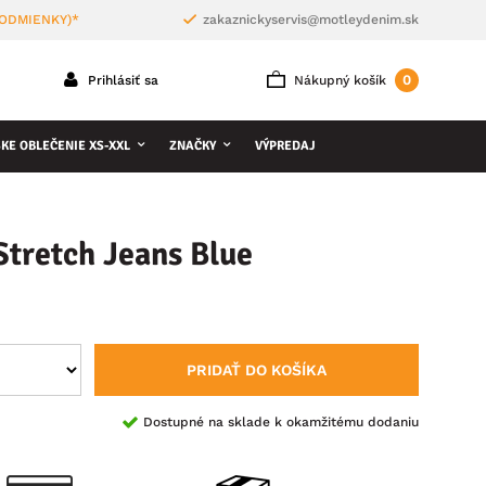
PODMIENKY)*
zakaznickyservis@motleydenim.sk
0
Prihlásiť sa
Nákupný košík
KE OBLEČENIE XS-XXL
ZNAČKY
VÝPREDAJ
Stretch Jeans Blue
PRIDAŤ DO KOŠÍKA
Dostupné na sklade k okamžitému dodaniu