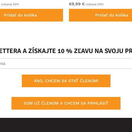
€
69,99 €
vrátane DPH
vrátane DPH
Pridať do košíka
Pridať do košíka
ETTERA A ZÍSKAJTE 10 % ZĽAVU NA SVOJU 
ÁNO, CHCEM SA STAŤ ČLENOM!
SOM UŽ ČLENOM A CHCEM SA PRIHLÁSIŤ