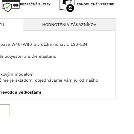
BEZPEČNÉ PLATBY
JEDNODUCHÉ VRÁTENIE
TU
HODNOTENIA ZÁKAZNÍKOV
v páse W40-W60 a v dĺžke nohavíc L30-L34
1% polyesteru a 2% elastanu
eckovým modelom
sť nie je skladom, objednávame Vám ju od nášho
rievodcu veľkosťami