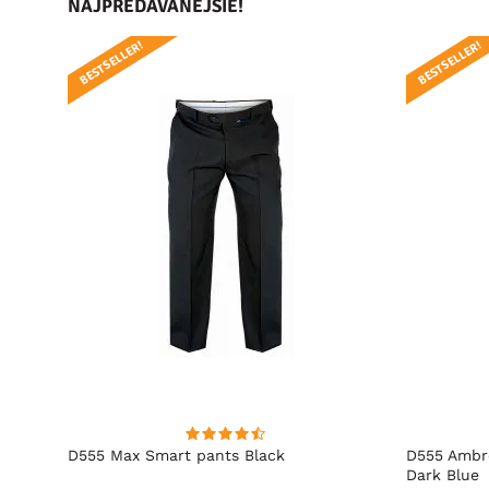
NAJPREDÁVANEJŠIE!
BESTSELLER!
BESTSELLER!
t Fit
D555 Max Smart pants Black
D555 Ambro
Dark Blue