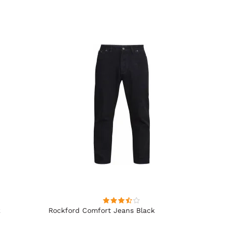
BESTS
k
Rockford Comfort Jeans Black
Kam J