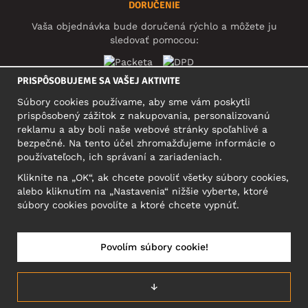
DORUČENIE
Vaša objednávka bude doručená rýchlo a môžete ju
sledovať pomocou:
PRISPÔSOBUJEME SA VAŠEJ AKTIVITE
Súbory cookies používame, aby sme vám poskytli
SOCIÁLNE SIETE
prispôsobený zážitok z nakupovania, personalizovanú
reklamu a aby boli naše webové stránky spoľahlivé a
bezpečné. Na tento účel zhromažďujeme informácie o
používateľoch, ich správaní a zariadeniach.
SÍDLO
Kliknite na „OK“, ak chcete povoliť všetky súbory cookies,
Motley Denim Europe OÜ
alebo kliknutím na „Nastavenia“ nižšie vyberte, ktoré
Narva mnt 5, EE-10117 Tallinn
súbory cookies povolíte a ktoré chcete vypnúť.
Reg: 12356245
Upozornenie: Na túto adresu **neposielajte vrátený tovar!
Povolím súbory cookie!
↓
SLOVENSKO/SLOVENČINA