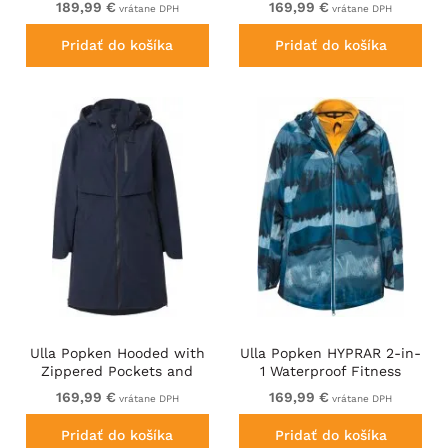
189,99 €
169,99 €
vrátane DPH
vrátane DPH
Navy
Jacket Mocha
Pridať do košíka
Pridať do košíka
Ulla Popken Hooded with
Ulla Popken HYPRAR 2-in-
Zippered Pockets and
1 Waterproof Fitness
Zippered Side Slits
Jacket Ink Blue
169,99 €
169,99 €
vrátane DPH
vrátane DPH
Jacket Navy
Pridať do košíka
Pridať do košíka