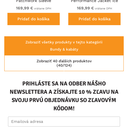
Patchwork Sleeve
Performance Jacket Ice
Performance Jacket Black
Green
169,99 €
169,99 €
vrátane DPH
vrátane DPH
Pridať do košíka
Pridať do košíka
Zobraziť všetky produkty v tejto kategórii
Bundy & kabáty
Zobraziť 40 ďalších produktov
(40/124)
PRIHLÁSTE SA NA ODBER NÁŠHO
NEWSLETTERA A ZÍSKAJTE 10 % ZĽAVU NA
SVOJU PRVÚ OBJEDNÁVKU SO ZĽAVOVÝM
KÓDOM!