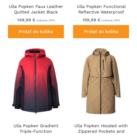
Ulla Popken Faux Leather
Ulla Popken Functional
Quilted Jacket Black
Reflective Waterproof
Jacket Black
149,99 €
159,99 €
vrátane DPH
vrátane DPH
Pridať do košíka
Pridať do košíka
Ulla Popken Gradient
Ulla Popken Hooded with
Triple-Function
Zippered Pockets and
Performance Ski Jacket
Zippered Side Slits