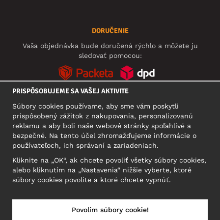
DORUČENIE
Vaša objednávka bude doručená rýchlo a môžete ju
sledovať pomocou:
PRISPÔSOBUJEME SA VAŠEJ AKTIVITE
Súbory cookies používame, aby sme vám poskytli
SOCIÁLNE SIETE
prispôsobený zážitok z nakupovania, personalizovanú
reklamu a aby boli naše webové stránky spoľahlivé a
bezpečné. Na tento účel zhromažďujeme informácie o
používateľoch, ich správaní a zariadeniach.
SÍDLO
Kliknite na „OK“, ak chcete povoliť všetky súbory cookies,
Motley Denim Europe OÜ
alebo kliknutím na „Nastavenia“ nižšie vyberte, ktoré
Narva mnt 5, EE-10117 Tallinn
súbory cookies povolíte a ktoré chcete vypnúť.
Reg: 12356245
Upozornenie: Na túto adresu **neposielajte vrátený tovar!
Povolím súbory cookie!