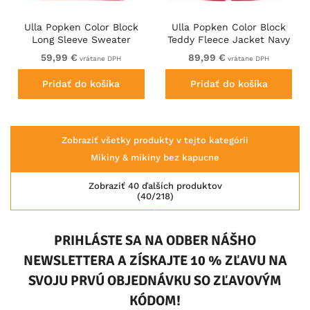
Ulla Popken Color Block
Ulla Popken Color Block
Long Sleeve Sweater
Teddy Fleece Jacket Navy
Lychee
59,99 €
89,99 €
vrátane DPH
vrátane DPH
Pridať do košíka
Pridať do košíka
Zobraziť všetky produkty v tejto kategórii
Mikiny & mikiny bez kapucne
Zobraziť 40 ďalších produktov
(40/218)
PRIHLÁSTE SA NA ODBER NÁŠHO
NEWSLETTERA A ZÍSKAJTE 10 % ZĽAVU NA
SVOJU PRVÚ OBJEDNÁVKU SO ZĽAVOVÝM
KÓDOM!