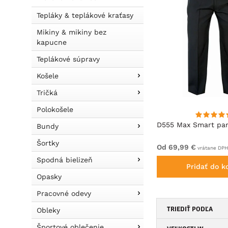
Tepláky & teplákové kraťasy
Mikiny & mikiny bez
kapucne
Teplákové súpravy
Košele
Tričká
Polokošele
ts
Kam Jeans 101 Stretch Jeans
D555 Max Smart pan
Bundy
Black
Šortky
Od 69,99 €
Od 69,99 €
vrátane DPH
vrátane DPH
Spodná bielizeň
Pridať do košíka
Pridať do k
Opasky
Pracovné odevy
TRIEDIŤ PODĽA
Obleky
Športové oblečenie