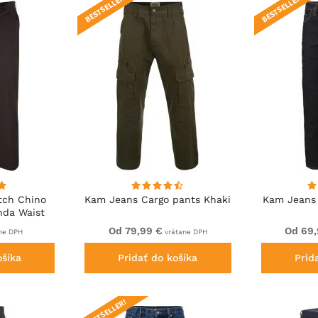
BESTSELLER!
BESTSELLER!
tch Chino
Kam Jeans Cargo pants Khaki
Kam Jeans 
nda Waist
Od 79,99 €
Od 69,
ne DPH
vrátane DPH
ošíka
Pridať do košíka
Prid
BESTSELLER!