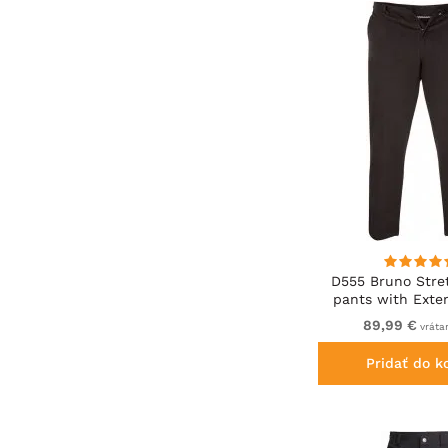
D555 Bruno Stre
pants with Exte
Black
89,99 €
vráta
Pridať do k