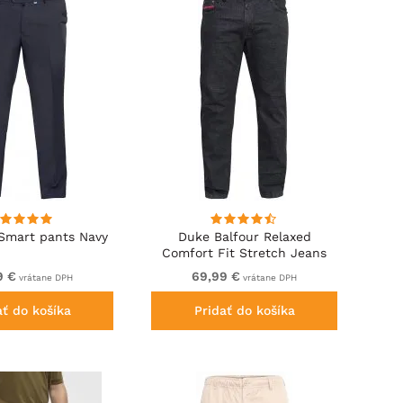
Smart pants Navy
Duke Balfour Relaxed
Comfort Fit Stretch Jeans
With Elasticated Waist Black
9 €
69,99 €
vrátane DPH
vrátane DPH
ať do košíka
Pridať do košíka