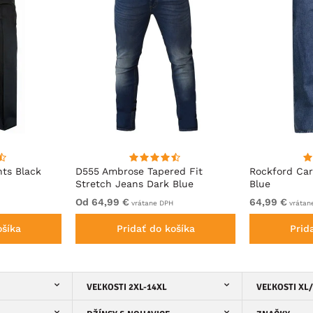
ts Black
D555 Ambrose Tapered Fit
Rockford Car
Stretch Jeans Dark Blue
Blue
Od 64,99 €
64,99 €
vrátane DPH
vrátan
ošíka
Pridať do košíka
Prid
VEĽKOSTI 2XL-14XL
VEĽKOSTI XL