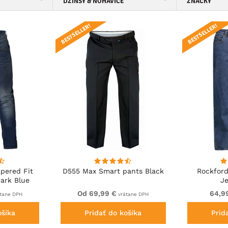
DŽÍNSY & NOHAVICE
ZNAČKY
BESTSELLER!
BESTSELLER!
pered Fit
D555 Max Smart pants Black
Rockford
ark Blue
J
Od 69,99 €
64,9
tane DPH
vrátane DPH
ošíka
Pridať do košíka
Prid