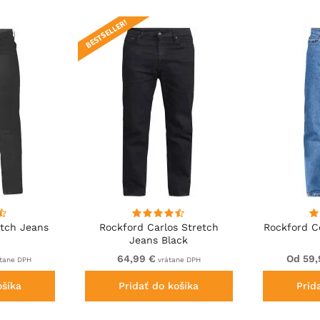
BESTSELLER!
etch Jeans
Rockford Carlos Stretch
Rockford C
Jeans Black
64,99 €
Od 59,
tane DPH
vrátane DPH
ošíka
Pridať do košíka
Prid