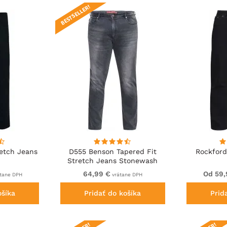
BESTSELLER!
etch Jeans
D555 Benson Tapered Fit
Rockford
Stretch Jeans Stonewash
64,99 €
Od 59,
tane DPH
vrátane DPH
ošíka
Pridať do košíka
Prid