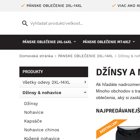
PÁNSKE OBLEČENIE 2XL-14XL
VIAC AKO 
PÁNSKE OBLEČENIE 2XL-14XL
PÁNSKE OBLEČENIE MT-6XLT
Domovská stránka
PÁNSKE OBLEČENIE 2XL-14XL
Džínsy & no
DŽÍNSY A
PRODUKTY
Všetky odevy 2XL-14XL
Ak hľadáte nadrozmern
Mnoho obchodov s tra
Džínsy & nohavice
oblečenia, aký si zas
Džínsy
NAJPREDÁVANEJŠ
Nohavice
Kapsáče
BESTSELLER!
BESTSELLER!
Nohavice chinos
Kožené nohavice