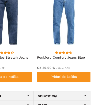
los Stretch Jeans
Rockford Comfort Jeans Blue
Rockf
Od 59,99 €
Od 59
e DPH
vrátane DPH
ať do košíka
Pridať do košíka
/L
VEĽKOSTI W/L