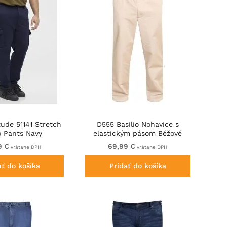
tude 51141 Stretch
D555 Basilio Nohavice s
o Pants Navy
elastickým pásom Béžové
9 €
69,99 €
vrátane DPH
vrátane DPH
ať do košíka
Pridať do košíka