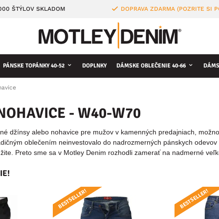
4000 ŠTÝLOV SKLADOM
DOPRAVA ZDARMA (POZRITE SI 
PÁNSKE TOPÁNKY 40-52
DOPLNKY
DÁMSKE OBLEČENIE 40-66
DÁMS
havice
 NOHAVICE - W40-W70
é džínsy alebo nohavice pre mužov v kamenných predajniach, možno b
dičným oblečením neinvestovalo do nadrozmerných pánskych odevov a 
lúžite. Preto sme sa v Motley Denim rozhodli zamerať na nadmerné veľk
IE!
BESTSELLER!
BESTSELLER!