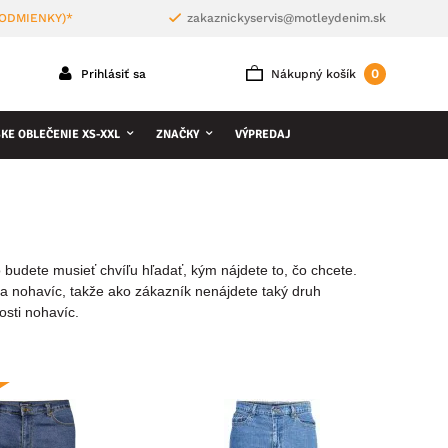
PODMIENKY)*
zakaznickyservis@motleydenim.sk
0
Prihlásiť sa
Nákupný košík
KE OBLEČENIE XS-XXL
ZNAČKY
VÝPREDAJ
udete musieť chvíľu hľadať, kým nájdete to, čo chcete.
nohavíc, takže ako zákazník nenájdete taký druh
osti nohavíc.