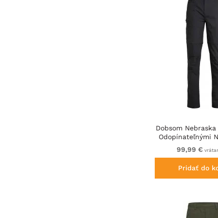
Dobsom Nebraska 
Odopínateľnými 
Čierne
99,99 €
vráta
Pridať do k