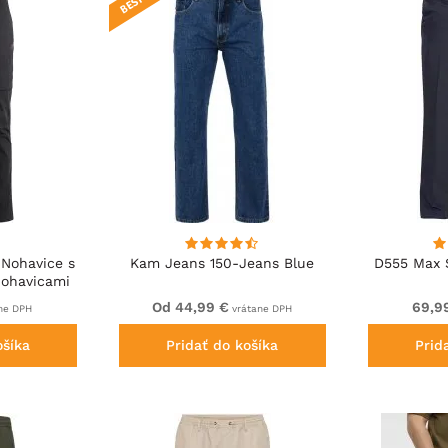
Nohavice s
Kam Jeans 150-Jeans Blue
D555 Max 
Nohavicami
Od 44,99 €
69,9
ne DPH
vrátane DPH
ošíka
Pridať do košíka
Prid