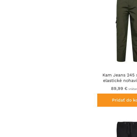
Kam Jeans 245 s
elastické nohav
89,99 €
vráta
Pridať do k