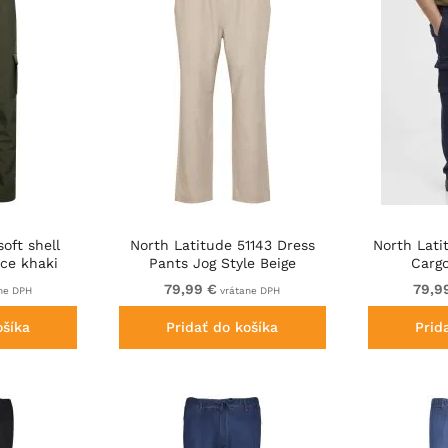
oft shell
North Latitude 51143 Dress
North Lati
ice khaki
Pants Jog Style Beige
Carg
79,99 €
79,9
ne DPH
vrátane DPH
ošíka
Pridať do košíka
Prid