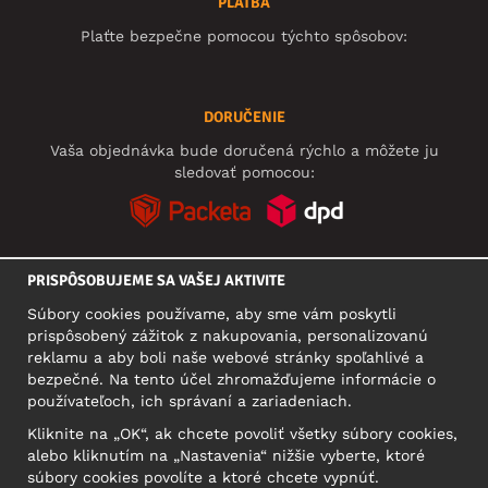
PLATBA
Plaťte bezpečne pomocou týchto spôsobov:
DORUČENIE
Vaša objednávka bude doručená rýchlo a môžete ju
sledovať pomocou:
PRISPÔSOBUJEME SA VAŠEJ AKTIVITE
SOCIÁLNE SIETE
Súbory cookies používame, aby sme vám poskytli
prispôsobený zážitok z nakupovania, personalizovanú
reklamu a aby boli naše webové stránky spoľahlivé a
bezpečné. Na tento účel zhromažďujeme informácie o
SÍDLO
používateľoch, ich správaní a zariadeniach.
Motley Denim Europe OÜ
Kliknite na „OK“, ak chcete povoliť všetky súbory cookies,
Narva mnt 5, EE-10117 Tallinn
alebo kliknutím na „Nastavenia“ nižšie vyberte, ktoré
Reg: 12356245
súbory cookies povolíte a ktoré chcete vypnúť.