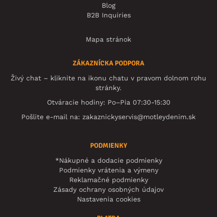
Blog
B2B Inquiries
Mapa stránok
ZÁKAZNÍCKA PODPORA
Živý chat – kliknite na ikonu chatu v pravom dolnom rohu
stránky.
Otváracie hodiny: Po–Pia 07:30-15:30
Pošlite e-mail na:
zakaznickyservis@motleydenim.sk
PODMIENKY
*Nákupné a dodacie podmienky
Podmienky vrátenia a výmeny
Reklamačné podmienky
Zásady ochrany osobných údajov
Nastavenia cookies