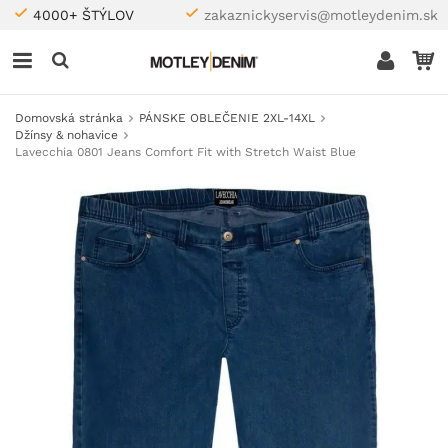
4000+ ŠTÝLOV
zakaznickyservis@motleydenim.sk
Domovská stránka
PÁNSKE OBLEČENIE 2XL-14XL
Džínsy & nohavice
Lavecchia 0801 Jeans Comfort Fit with Stretch Waist Blue