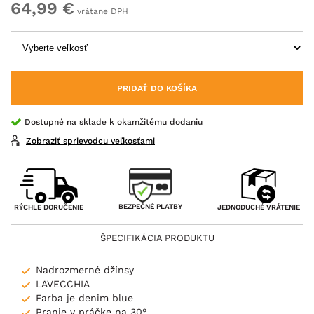
64,99 €
vrátane DPH
PRIDAŤ DO KOŠÍKA
Dostupné na sklade k okamžitému dodaniu
Zobraziť sprievodcu veľkosťami
BEZPEČNÉ PLATBY
RÝCHLE DORUČENIE
JEDNODUCHÉ VRÁTENIE
ŠPECIFIKÁCIA PRODUKTU
Nadrozmerné džínsy
LAVECCHIA
Farba je denim blue
Pranie v práčke na 30°