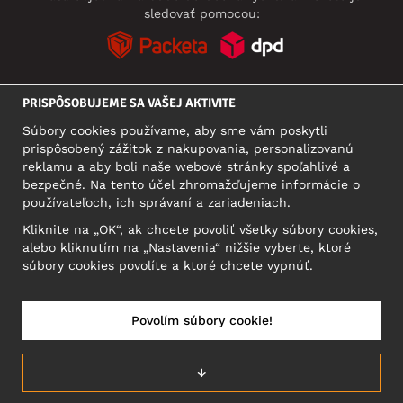
sledovať pomocou:
PRISPÔSOBUJEME SA VAŠEJ AKTIVITE
SOCIÁLNE SIETE
Súbory cookies používame, aby sme vám poskytli
prispôsobený zážitok z nakupovania, personalizovanú
reklamu a aby boli naše webové stránky spoľahlivé a
bezpečné. Na tento účel zhromažďujeme informácie o
SÍDLO
používateľoch, ich správaní a zariadeniach.
Motley Denim Europe OÜ
Kliknite na „OK“, ak chcete povoliť všetky súbory cookies,
Narva mnt 5, EE-10117 Tallinn
alebo kliknutím na „Nastavenia“ nižšie vyberte, ktoré
Reg: 12356245
súbory cookies povolíte a ktoré chcete vypnúť.
Upozornenie: Na túto adresu **neposielajte vrátený tovar!
Povolím súbory cookie!
SLOVENSKO/SLOVENČINA
↓