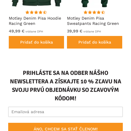
ko
Motley Denim Pisa Hoodie
Motley Denim Pisa
Mo
Racing Green
Sweatpants Racing Green
Ho
49,99 €
39,99 €
49
vrátane DPH
vrátane DPH
Pridať do košíka
Pridať do košíka
PRIHLÁSTE SA NA ODBER NÁŠHO
NEWSLETTERA A ZÍSKAJTE 10 % ZĽAVU NA
SVOJU PRVÚ OBJEDNÁVKU SO ZĽAVOVÝM
KÓDOM!
ÁNO, CHCEM SA STAŤ ČLENOM!