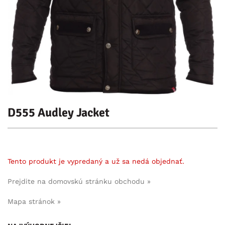
D555 Audley Jacket
Tento produkt je vypredaný a už sa nedá objednať.
Prejdite na domovskú stránku obchodu »
Mapa stránok »