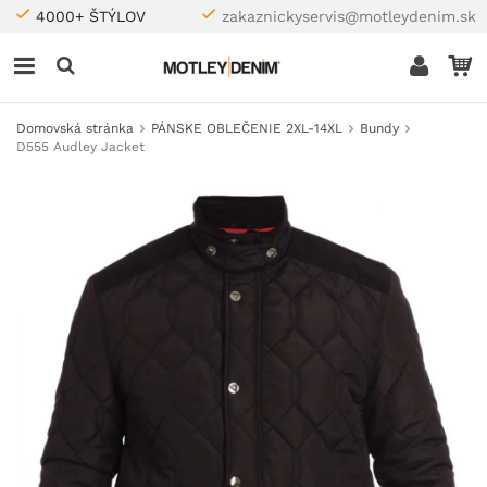
4000+ ŠTÝLOV
zakaznickyservis@motleydenim.sk
Domovská stránka
PÁNSKE OBLEČENIE 2XL-14XL
Bundy
D555 Audley Jacket