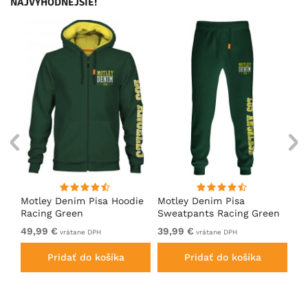
NAJVÝHODNEJŠIE!
ko
Motley Denim Pisa Hoodie
Motley Denim Pisa
Mo
Racing Green
Sweatpants Racing Green
Ho
49,99 €
39,99 €
49
vrátane DPH
vrátane DPH
Pridať do košíka
Pridať do košíka