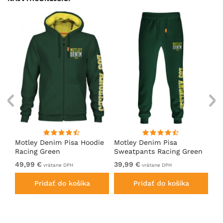
ko
Motley Denim Pisa Hoodie
Motley Denim Pisa
Mo
Racing Green
Sweatpants Racing Green
Ho
49,99 €
39,99 €
49
vrátane DPH
vrátane DPH
Pridať do košíka
Pridať do košíka