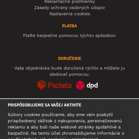
Reklamačné podmienky
Zásady ochrany osobných údajov
Nastavenia cookies
PLATBA
Plaťte bezpečne pomocou týchto spôsobov:
DORUČENIE
Vaša objednávka bude doručená rýchlo a môžete ju
sledovať pomocou:
PRISPÔSOBUJEME SA VAŠEJ AKTIVITE
SOCIÁLNE SIETE
Súbory cookies používame, aby sme vám poskytli
prispôsobený zážitok z nakupovania, personalizovanú
reklamu a aby boli naše webové stránky spoľahlivé a
bezpečné. Na tento účel zhromažďujeme informácie o
SÍDLO