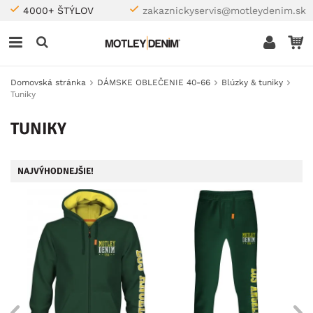
4000+ ŠTÝLOV
zakaznickyservis@motleydenim.sk
Domovská stránka
DÁMSKE OBLEČENIE 40-66
Blúzky & tuniky
Tuniky
TUNIKY
NAJVÝHODNEJŠIE!