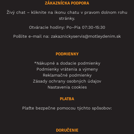
ZÁKAZNÍCKA PODPORA
Živý chat – kliknite na ikonu chatu v pravom dolnom rohu
stránky.
Otváracie hodiny: Po–Pia 07:30-15:30
Pošlite e-mail na:
zakaznickyservis@motleydenim.sk
PODMIENKY
*Nákupné a dodacie podmienky
Podmienky vrátenia a výmeny
Reklamačné podmienky
Zásady ochrany osobných údajov
Nastavenia cookies
PLATBA
Plaťte bezpečne pomocou týchto spôsobov:
DORUČENIE