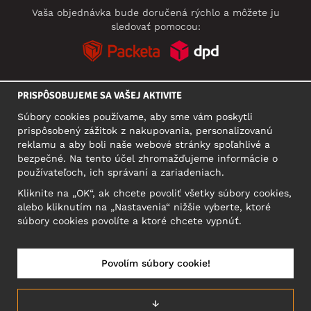
Vaša objednávka bude doručená rýchlo a môžete ju
sledovať pomocou:
PRISPÔSOBUJEME SA VAŠEJ AKTIVITE
SOCIÁLNE SIETE
Súbory cookies používame, aby sme vám poskytli
prispôsobený zážitok z nakupovania, personalizovanú
reklamu a aby boli naše webové stránky spoľahlivé a
bezpečné. Na tento účel zhromažďujeme informácie o
SÍDLO
používateľoch, ich správaní a zariadeniach.
Motley Denim Europe OÜ
Kliknite na „OK“, ak chcete povoliť všetky súbory cookies,
Narva mnt 5, EE-10117 Tallinn
alebo kliknutím na „Nastavenia“ nižšie vyberte, ktoré
Reg: 12356245
súbory cookies povolíte a ktoré chcete vypnúť.
Upozornenie: Na túto adresu **neposielajte vrátený tovar!
Povolím súbory cookie!
SLOVENSKO/SLOVENČINA
↓