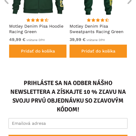
ko
Motley Denim Pisa Hoodie
Motley Denim Pisa
Mo
Racing Green
Sweatpants Racing Green
Ho
49,99 €
39,99 €
49
vrátane DPH
vrátane DPH
Pridať do košíka
Pridať do košíka
PRIHLÁSTE SA NA ODBER NÁŠHO
NEWSLETTERA A ZÍSKAJTE 10 % ZĽAVU NA
SVOJU PRVÚ OBJEDNÁVKU SO ZĽAVOVÝM
KÓDOM!