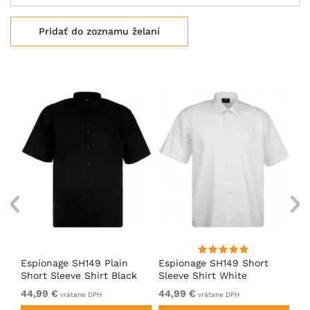
Pridať do zoznamu želaní
Espionage SH149 Plain
Espionage SH149 Short
Es
Short Sleeve Shirt Black
Sleeve Shirt White
Sh
44,99 €
44,99 €
44
vrátane DPH
vrátane DPH