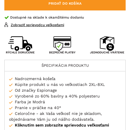
PRIDAŤ DO KOŠÍKA
Dostupné na sklade k okamžitému dodaniu
Zobraziť sprievodcu veľkosťami
BEZPEČNÉ PLATBY
RÝCHLE DORUČENIE
JEDNODUCHÉ VRÁTENIE
ŠPECIFIKÁCIA PRODUKTU
Nadrozmerná košeľa
Kúpite produkt u nás vo veľkostiach 2XL-8XL
Od značky Espionage
Vyrobené zo 60% bavlny a 40% polyesteru
Farba je Modrá
Pranie v práčke na 40°
Celoročne - ak Vaša veľkosť nie je skladom,
objednávame Vám ju od nášho dodávateľa.
Kliknutím sem zobrazíte sprievodcu veľkosťami