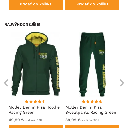
Pridať do košíka
Pridať do košíka
NAJVÝHODNEJŠIE!
ko
Motley Denim Pisa Hoodie
Motley Denim Pisa
Mo
Racing Green
Sweatpants Racing Green
Ho
49,99 €
39,99 €
49
vrátane DPH
vrátane DPH