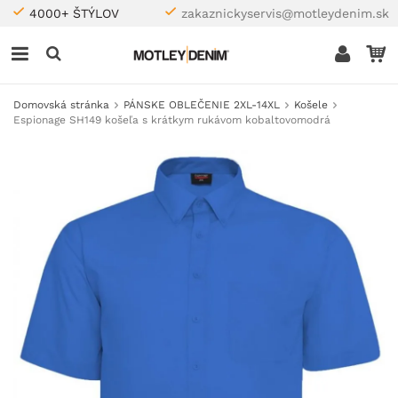
4000+ ŠTÝLOV
zakaznickyservis@motleydenim.sk
Domovská stránka
PÁNSKE OBLEČENIE 2XL-14XL
Košele
Espionage SH149 košeľa s krátkym rukávom kobaltovomodrá