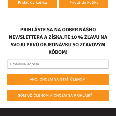
Pridať do košíka
Pridať do košíka
PRIHLÁSTE SA NA ODBER NÁŠHO
NEWSLETTERA A ZÍSKAJTE 10 % ZĽAVU NA
SVOJU PRVÚ OBJEDNÁVKU SO ZĽAVOVÝM
KÓDOM!
ÁNO, CHCEM SA STAŤ ČLENOM!
SOM UŽ ČLENOM A CHCEM SA PRIHLÁSIŤ