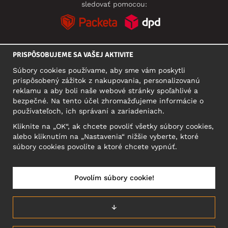
sledovať pomocou:
PRISPÔSOBUJEME SA VAŠEJ AKTIVITE
SOCIÁLNE SIETE
Súbory cookies používame, aby sme vám poskytli
prispôsobený zážitok z nakupovania, personalizovanú
reklamu a aby boli naše webové stránky spoľahlivé a
bezpečné. Na tento účel zhromažďujeme informácie o
SÍDLO
používateľoch, ich správaní a zariadeniach.
Motley Denim Europe OÜ
Kliknite na „OK“, ak chcete povoliť všetky súbory cookies,
Narva mnt 5, EE-10117 Tallinn
alebo kliknutím na „Nastavenia“ nižšie vyberte, ktoré
Reg: 12356245
súbory cookies povolíte a ktoré chcete vypnúť.
Upozornenie: Na túto adresu **neposielajte vrátený tovar!
Povolím súbory cookie!
SLOVENSKO/SLOVENČINA
↓