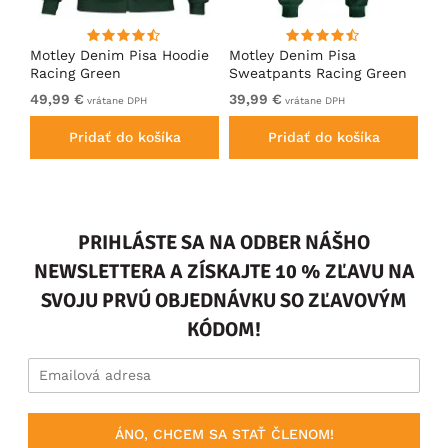
ko
Motley Denim Pisa Hoodie
Motley Denim Pisa
Mo
Racing Green
Sweatpants Racing Green
Ho
49,99 €
39,99 €
49
vrátane DPH
vrátane DPH
Pridať do košíka
Pridať do košíka
PRIHLÁSTE SA NA ODBER NÁŠHO
NEWSLETTERA A ZÍSKAJTE 10 % ZĽAVU NA
SVOJU PRVÚ OBJEDNÁVKU SO ZĽAVOVÝM
KÓDOM!
ÁNO, CHCEM SA STAŤ ČLENOM!