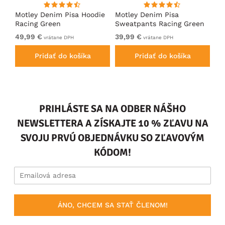
ko
Motley Denim Pisa Hoodie
Motley Denim Pisa
Mo
Racing Green
Sweatpants Racing Green
Ho
49,99 €
39,99 €
49
vrátane DPH
vrátane DPH
Pridať do košíka
Pridať do košíka
PRIHLÁSTE SA NA ODBER NÁŠHO
NEWSLETTERA A ZÍSKAJTE 10 % ZĽAVU NA
SVOJU PRVÚ OBJEDNÁVKU SO ZĽAVOVÝM
KÓDOM!
ÁNO, CHCEM SA STAŤ ČLENOM!