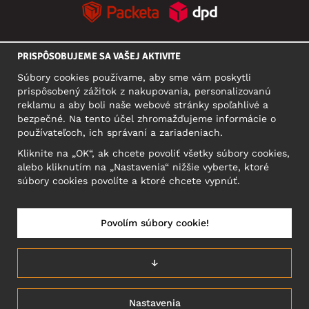
PRISPÔSOBUJEME SA VAŠEJ AKTIVITE
SOCIÁLNE SIETE
Súbory cookies používame, aby sme vám poskytli
prispôsobený zážitok z nakupovania, personalizovanú
reklamu a aby boli naše webové stránky spoľahlivé a
bezpečné. Na tento účel zhromažďujeme informácie o
SÍDLO
používateľoch, ich správaní a zariadeniach.
Motley Denim Europe OÜ
Kliknite na „OK“, ak chcete povoliť všetky súbory cookies,
Narva mnt 5, EE-10117 Tallinn
alebo kliknutím na „Nastavenia“ nižšie vyberte, ktoré
Reg: 12356245
súbory cookies povolíte a ktoré chcete vypnúť.
Upozornenie: Na túto adresu **neposielajte vrátený tovar!
Povolím súbory cookie!
SLOVENSKO/SLOVENČINA
↓
Nastavenia