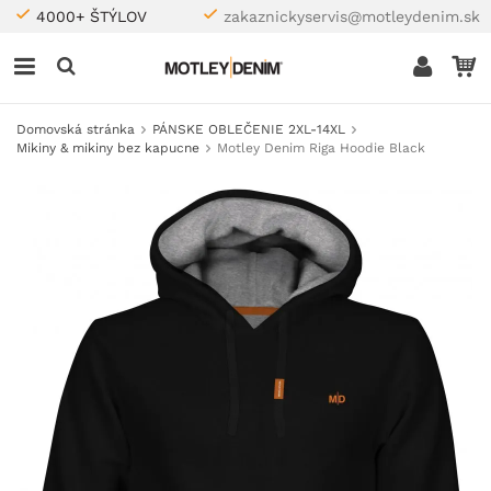
4000+ ŠTÝLOV
zakaznickyservis@motleydenim.sk
Domovská stránka
PÁNSKE OBLEČENIE 2XL-14XL
Mikiny & mikiny bez kapucne
Motley Denim Riga Hoodie Black