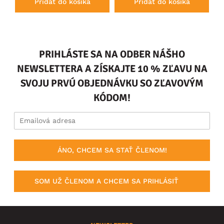
Pridať do košíka
Pridať do košíka
PRIHLÁSTE SA NA ODBER NÁŠHO
NEWSLETTERA A ZÍSKAJTE 10 % ZĽAVU NA
SVOJU PRVÚ OBJEDNÁVKU SO ZĽAVOVÝM
KÓDOM!
ÁNO, CHCEM SA STAŤ ČLENOM!
SOM UŽ ČLENOM A CHCEM SA PRIHLÁSIŤ