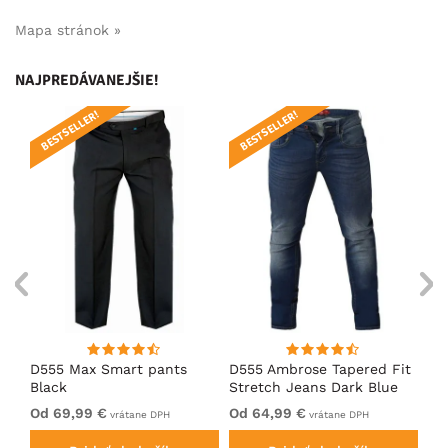
Mapa stránok »
NAJPREDÁVANEJŠIE!
BESTSELLER!
BESTSELLER!
B
D555 Max Smart pants
D555 Ambrose Tapered Fit
D5
Black
Stretch Jeans Dark Blue
Bl
Od 69,99 €
Od 64,99 €
69
vrátane DPH
vrátane DPH