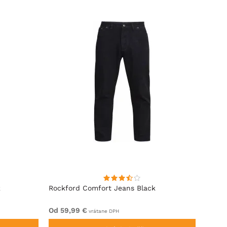
BESTS
k
Rockford Comfort Jeans Black
Rockf
Od 59,99 €
64,99
vrátane DPH