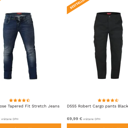
BESTSELLER!
se Tapered Fit Stretch Jeans
D555 Robert Cargo pants Blac
€
69,99 €
vrátane DPH
vrátane DPH