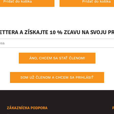
Pridať do košíka
Pridať do košíka
ETTERA A ZÍSKAJTE 10 % ZĽAVU NA SVOJU 
ÁNO, CHCEM SA STAŤ ČLENOM!
SOM UŽ ČLENOM A CHCEM SA PRIHLÁSIŤ
ZÁKAZNÍCKA PODPORA