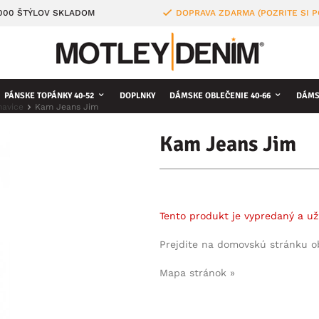
4000 ŠTÝLOV SKLADOM
DOPRAVA ZDARMA (POZRITE SI 
PÁNSKE TOPÁNKY 40-52
DOPLNKY
DÁMSKE OBLEČENIE 40-66
DÁMS
havice
Kam Jeans Jim
Kam Jeans Jim
Tento produkt je vypredaný a už
Prejdite na domovskú stránku 
Mapa stránok »