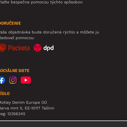
Plaťte bezpečne pomocou týchto spôsobov:
DORUČENIE
aša objednávka bude doručená rýchlo a môžete ju
sledovať pomocou:
SOCIÁLNE SIETE
SÍDLO
Motley Denim Europe OÜ
arva mnt 5, EE-10117 Tallinn
eg: 12356245
pozornenie: Na túto adresu **neposielajte vrátený