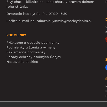
Živý chat – kliknite na ikonu chatu v pravom dolnom
rohu stránky.
Otváracie hodiny: Po–Pia 07:30-15:30
Pošlite e-mail na:
zakaznickyservis@motleydenim.sk
V
PODMIENKY
*Nákupné a dodacie podmienky
Podmienky vrátenia a výmeny
Reklamačné podmienky
Zásady ochrany osobných údajov
Nastavenia cookies
N
R
U