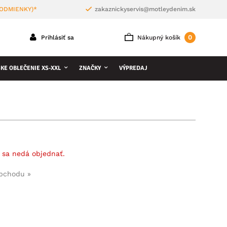
PODMIENKY)*
zakaznickyservis@motleydenim.sk
0
Prihlásiť sa
Nákupný košík
KE OBLEČENIE XS-XXL
ZNAČKY
VÝPREDAJ
 sa nedá objednať.
obchodu »