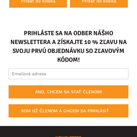
Pridať do košíka
Pridať do košíka
PRIHLÁSTE SA NA ODBER NÁŠHO
NEWSLETTERA A ZÍSKAJTE 10 % ZĽAVU NA
SVOJU PRVÚ OBJEDNÁVKU SO ZĽAVOVÝM
KÓDOM!
ÁNO, CHCEM SA STAŤ ČLENOM!
SOM UŽ ČLENOM A CHCEM SA PRIHLÁSIŤ