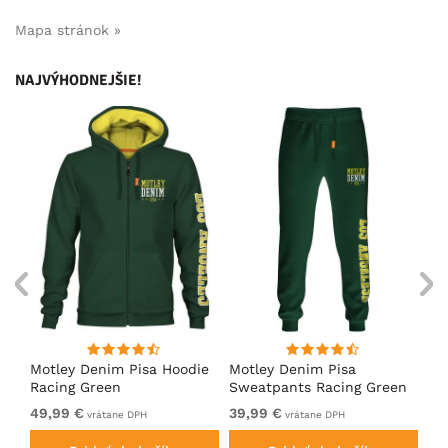
Mapa stránok »
NAJVÝHODNEJŠIE!
ko
Motley Denim Pisa Hoodie
Motley Denim Pisa
Mo
Racing Green
Sweatpants Racing Green
Ho
49,99 €
39,99 €
49
vrátane DPH
vrátane DPH