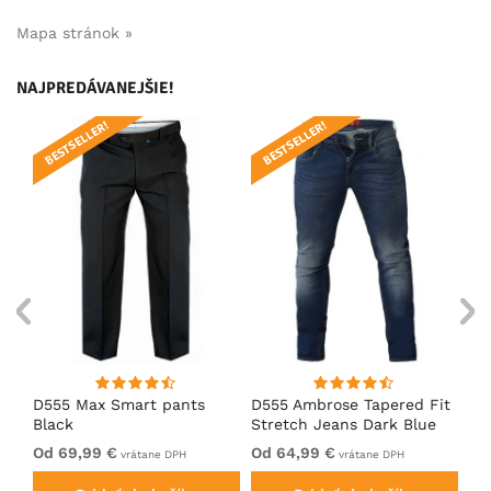
Mapa stránok »
NAJPREDÁVANEJŠIE!
BESTSELLER!
BESTSELLER!
B
D555 Max Smart pants
D555 Ambrose Tapered Fit
D5
Black
Stretch Jeans Dark Blue
Bl
Od 69,99 €
Od 64,99 €
69
vrátane DPH
vrátane DPH