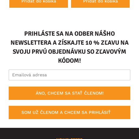
Pridať do košíka
Pridať do košíka
PRIHLÁSTE SA NA ODBER NÁŠHO
NEWSLETTERA A ZÍSKAJTE 10 % ZĽAVU NA
SVOJU PRVÚ OBJEDNÁVKU SO ZĽAVOVÝM
KÓDOM!
ÁNO, CHCEM SA STAŤ ČLENOM!
SOM UŽ ČLENOM A CHCEM SA PRIHLÁSIŤ