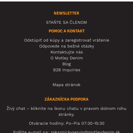
NEWSLETTER
STAŇTE SA ČLENOM
POMOC A KONTAKT
Odstúpiť od kúpy a zaregistrovať vrátenie
Odpovede na bežné otázky
Kontaktujte nás
O Motley Denim
Blog
B2B Inquiries
Mapa stránok
ZÁKAZNÍCKA PODPORA
Živý chat – kliknite na ikonu chatu v pravom dolnom rohu
stránky.
Otváracie hodiny: Po–Pia 07:30-15:30
Pošlite e-mail na:
zakaznickyservis@motleydenim.sk