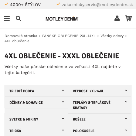
4000+ ŠTÝLOV
zakaznickyservis@motleydenim.sk
Domovská stránka
PÁNSKE OBLEČENIE 2XL-14XL
Všetky odevy
4XL oblečenie
4XL OBLEČENIE - XXXL OBLEČENIE
Všetky naše pánske oblečenie vo veľkosti 4XL nájdete v
tejto kategórii.
TRIEDIŤ PODĽA
VEĽKOSTI 2XL-14XL
DŽÍNSY & NOHAVICE
TEPLÁKY & TEPLÁKOVÉ
KRAŤASY
SVETRE & MIKINY
KOŠELE
TRIČKÁ
POLOKOŠELE