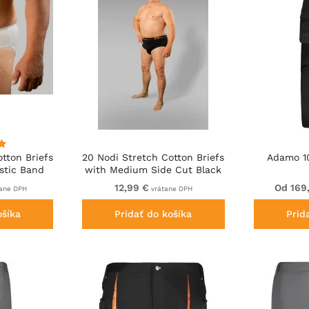
tton Briefs
20 Nodi Stretch Cotton Briefs
Adamo 1
astic Band
with Medium Side Cut Black
 White
12,99 €
Od 169
ane DPH
vrátane DPH
ošíka
Pridať do košíka
Prid