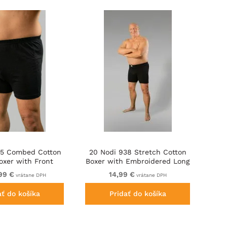
35 Combed Cotton
20 Nodi 938 Stretch Cotton
oxer with Front
Boxer with Embroidered Long
on Fly Black
Leg Black
99 €
14,99 €
vrátane DPH
vrátane DPH
ať do košíka
Pridať do košíka