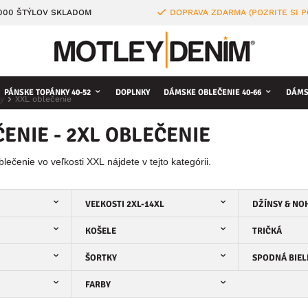
4000 ŠTÝLOV SKLADOM
DOPRAVA ZDARMA (POZRITE SI 
PÁNSKE TOPÁNKY 40-52
DOPLNKY
DÁMSKE OBLEČENIE 40-66
DÁMS
y
XXL oblečenie
ENIE - 2XL OBLEČENIE
ečenie vo veľkosti XXL nájdete v tejto kategórii.
VEĽKOSTI 2XL-14XL
DŽÍNSY & NO
KOŠELE
TRIČKÁ
ŠORTKY
SPODNÁ BIEL
FARBY