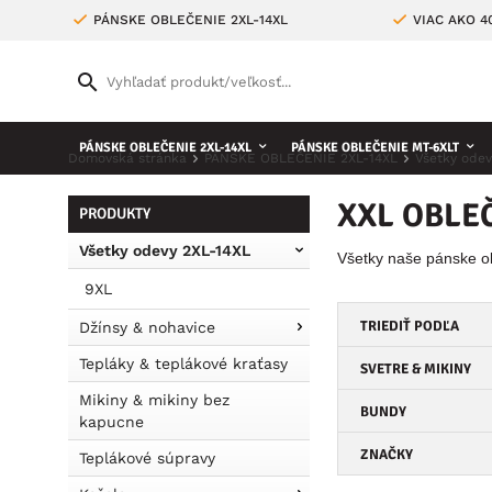
PÁNSKE OBLEČENIE 2XL-14XL
VIAC AKO 
PÁNSKE OBLEČENIE 2XL-14XL
PÁNSKE OBLEČENIE MT-6XLT
Domovská stránka
PÁNSKE OBLEČENIE 2XL-14XL
Všetky odev
XXL OBLEČ
PRODUKTY
Všetky odevy 2XL-14XL
Všetky naše pánske obl
9XL
TRIEDIŤ PODĽA
Džínsy & nohavice
Tepláky & teplákové kraťasy
SVETRE & MIKINY
Mikiny & mikiny bez
BUNDY
kapucne
ZNAČKY
Teplákové súpravy