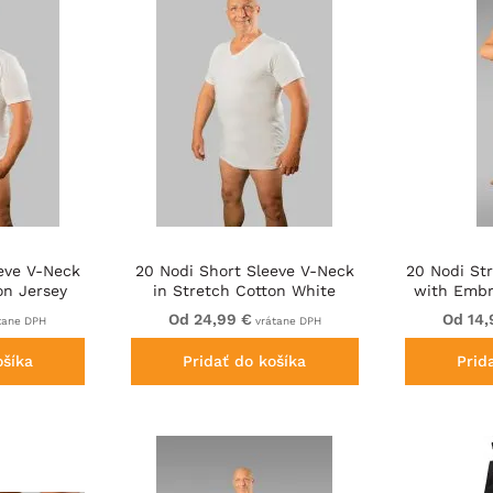
eve V-Neck
20 Nodi Short Sleeve V-Neck
20 Nodi St
on Jersey
in Stretch Cotton White
with Embr
Od 24,99 €
Od 14,
tane DPH
vrátane DPH
ošíka
Pridať do košíka
Prid