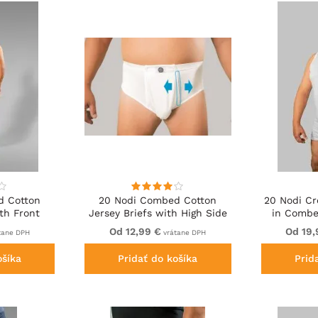
d Cotton
20 Nodi Combed Cotton
20 Nodi C
th Front
Jersey Briefs with High Side
in Combe
White
Cut and Side Opening White
Od 12,99 €
Od 19,
tane DPH
vrátane DPH
ošíka
Pridať do košíka
Prid