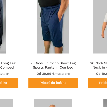
 Long Leg
20 Nodi Scirocco Short Leg
20 Nodi S
n Combed
Sports Pants in Combed
Neck in
n Navy
Cotton Jersey Navy
Je
Od 39,99 €
Od 19,
tane DPH
vrátane DPH
ošíka
Pridať do košíka
Prid