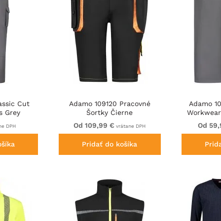
assic Cut
Adamo 109120 Pracovné
Adamo 10
s Grey
Šortky Čierne
Workwear 
Od 109,99 €
Od 59,
ne DPH
vrátane DPH
ošíka
Pridať do košíka
Prid