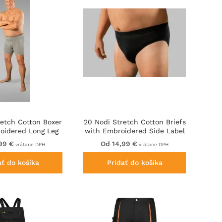
retch Cotton Boxer
20 Nodi Stretch Cotton Briefs
oidered Long Leg
with Embroidered Side Label
Grey
Black
99 €
Od 14,99 €
vrátane DPH
vrátane DPH
ať do košíka
Pridať do košíka