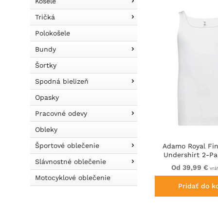
Košele
Tričká
Polokošele
Bundy
Šortky
Spodná bielizeň
Opasky
Pracovné odevy
Obleky
Športové oblečenie
Adamo Royal Fi
Undershirt 2-Pa
Slávnostné oblečenie
Od 39,99 €
vrá
Motocyklové oblečenie
Pridať do k