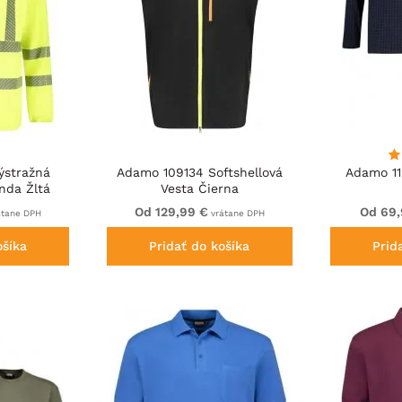
ýstražná
Adamo 109134 Softshellová
Adamo 11
nda Žltá
Vesta Čierna
Od 129,99 €
Od 69,
átane DPH
vrátane DPH
ošíka
Pridať do košíka
Prid