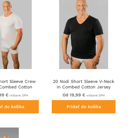
hort Sleeve Crew
20 Nodi Short Sleeve V-Neck
 Combed Cotton
in Combed Cotton Jersey
rsey White
Black
99 €
Od 19,99 €
vrátane DPH
vrátane DPH
ať do košíka
Pridať do košíka