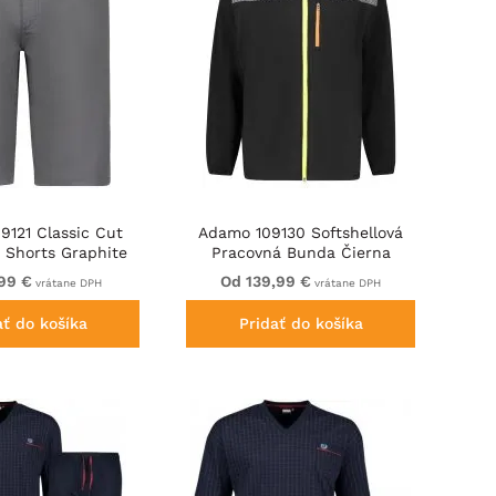
9121 Classic Cut
Adamo 109130 Softshellová
Shorts Graphite
Pracovná Bunda Čierna
Grey
99 €
Od 139,99 €
vrátane DPH
vrátane DPH
ať do košíka
Pridať do košíka