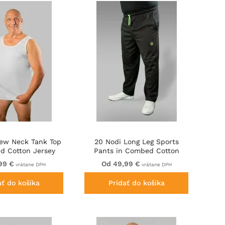
rew Neck Tank Top
20 Nodi Long Leg Sports
d Cotton Jersey
Pants in Combed Cotton
White
Jersey Black
99 €
Od 49,99 €
vrátane DPH
vrátane DPH
ať do košíka
Pridať do košíka