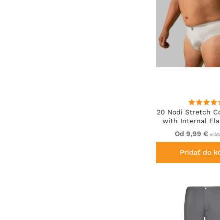
20 Nodi Stretch Co
with Internal El
and Low Rise
Od 9,99 €
vrát
Pridať do k