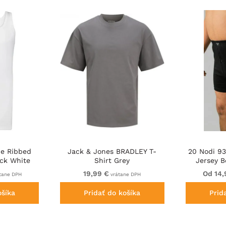
ne Ribbed
Jack & Jones BRADLEY T-
20 Nodi 9
ck White
Shirt Grey
Jersey B
Butt
19,99 €
Od 14,
tane DPH
vrátane DPH
ošíka
Pridať do košíka
Prid