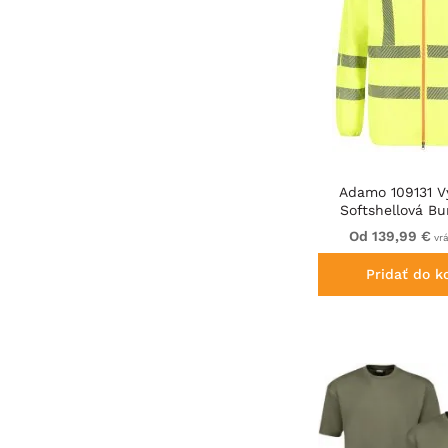
Adamo 109131 V
Softshellová Bu
Od 139,99 €
vr
Pridať do k