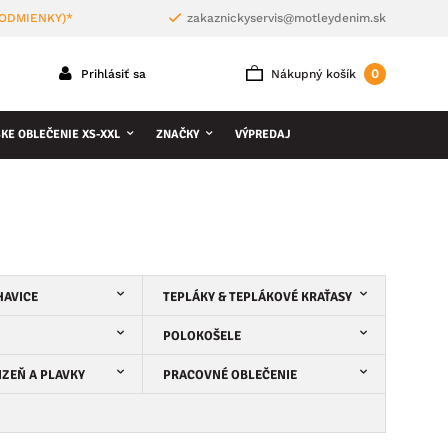
PODMIENKY)*
zakaznickyservis@motleydenim.sk
0
Prihlásiť sa
Nákupný košík
KE OBLEČENIE XS-XXL
ZNAČKY
VÝPREDAJ
HAVICE
TEPLÁKY & TEPLÁKOVÉ KRAŤASY
POLOKOŠELE
IZEŇ A PLAVKY
PRACOVNÉ OBLEČENIE