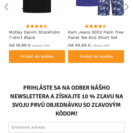
nk
Motley Denim Stockholm
Kam Jeans 5002 Palm Tree
Mo
T-shirt Black
Panel Tee And Short Set
Sh
Electric Blue
Bl
Od 16,99 €
Od 49,99 €
Od
vrátane DPH
vrátane DPH
Pridať do košíka
Pridať do košíka
PRIHLÁSTE SA NA ODBER NÁŠHO
NEWSLETTERA A ZÍSKAJTE 10 % ZĽAVU NA
SVOJU PRVÚ OBJEDNÁVKU SO ZĽAVOVÝM
KÓDOM!