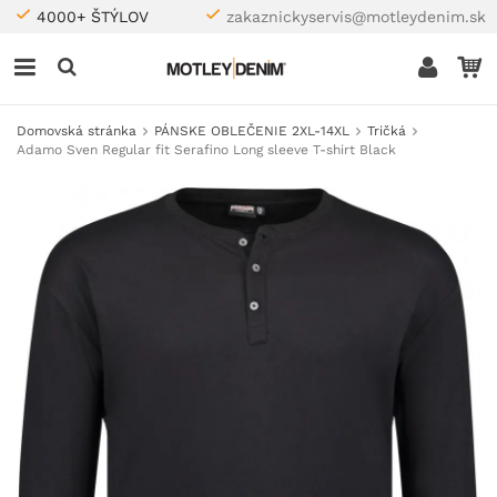
4000+ ŠTÝLOV
zakaznickyservis@motleydenim.sk
Domovská stránka
PÁNSKE OBLEČENIE 2XL-14XL
Tričká
Adamo Sven Regular fit Serafino Long sleeve T-shirt Black