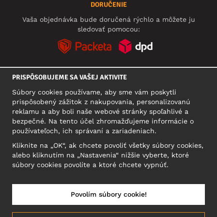
DORUČENIE
Vaša objednávka bude doručená rýchlo a môžete ju
sledovať pomocou:
PRISPÔSOBUJEME SA VAŠEJ AKTIVITE
SOCIÁLNE SIETE
Súbory cookies používame, aby sme vám poskytli
prispôsobený zážitok z nakupovania, personalizovanú
reklamu a aby boli naše webové stránky spoľahlivé a
bezpečné. Na tento účel zhromažďujeme informácie o
SÍDLO
používateľoch, ich správaní a zariadeniach.
Motley Denim Europe OÜ
Kliknite na „OK“, ak chcete povoliť všetky súbory cookies,
Narva mnt 5, EE-10117 Tallinn
alebo kliknutím na „Nastavenia“ nižšie vyberte, ktoré
Reg: 12356245
súbory cookies povolíte a ktoré chcete vypnúť.
Upozornenie: Na túto adresu **neposielajte vrátený tovar!
Povolím súbory cookie!