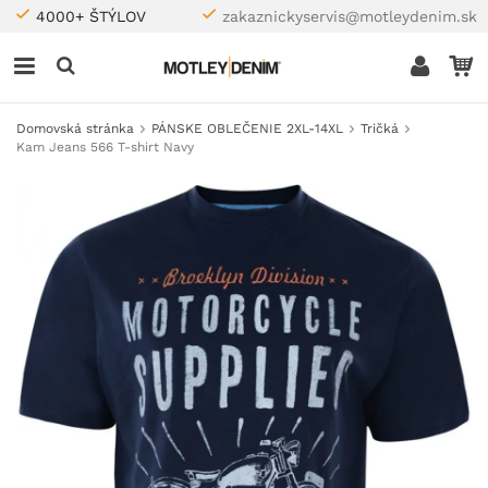
4000+ ŠTÝLOV
zakaznickyservis@motleydenim.sk
Domovská stránka
PÁNSKE OBLEČENIE 2XL-14XL
Tričká
Kam Jeans 566 T-shirt Navy