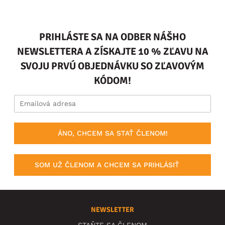
PRIHLÁSTE SA NA ODBER NÁŠHO
NEWSLETTERA A ZÍSKAJTE 10 % ZĽAVU NA
SVOJU PRVÚ OBJEDNÁVKU SO ZĽAVOVÝM
KÓDOM!
ÁNO, CHCEM SA STAŤ ČLENOM!
SOM UŽ ČLENOM A CHCEM SA PRIHLÁSIŤ
NEWSLETTER
STAŇTE SA ČLENOM