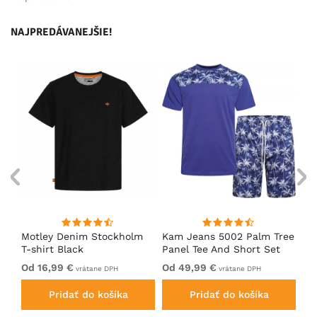
NAJPREDÁVANEJŠIE!
nk
Motley Denim Stockholm
Kam Jeans 5002 Palm Tree
Mo
T-shirt Black
Panel Tee And Short Set
Sh
Electric Blue
Bl
Od 16,99 €
Od 49,99 €
Od
vrátane DPH
vrátane DPH
Pridať do košíka
Pridať do košíka