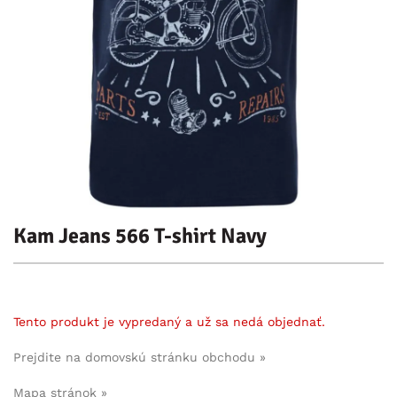
Kam Jeans 566 T-shirt Navy
Tento produkt je vypredaný a už sa nedá objednať.
Prejdite na domovskú stránku obchodu »
Mapa stránok »