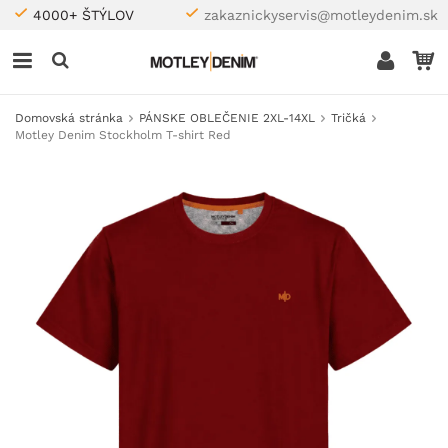
4000+ ŠTÝLOV
zakaznickyservis@motleydenim.sk
Domovská stránka
PÁNSKE OBLEČENIE 2XL-14XL
Tričká
Motley Denim Stockholm T-shirt Red