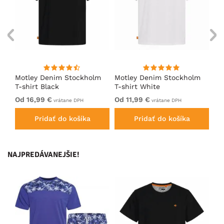
m
Motley Denim Stockholm
Motley Denim Stockholm
Mo
T-shirt Black
T-shirt White
T-
Od 16,99 €
Od 11,99 €
Od
vrátane DPH
vrátane DPH
Pridať do košíka
Pridať do košíka
NAJPREDÁVANEJŠIE!