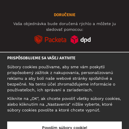
DORUČENIE
Vaša objednávka bude doručená rýchlo a môžete ju
sledovať pomocou:
PRISPÔSOBUJEME SA VAŠEJ AKTIVITE
SOCIÁLNE SIETE
Súbory cookies používame, aby sme vám poskytli
prispôsobený zážitok z nakupovania, personalizovanú
reklamu a aby boli naše webové stránky spoľahlivé a
bezpečné. Na tento účel zhromažďujeme informácie o
SÍDLO
používateľoch, ich správaní a zariadeniach.
Motley Denim Europe OÜ
Kliknite na „OK“, ak chcete povoliť všetky súbory cookies,
Narva mnt 5, EE-10117 Tallinn
alebo kliknutím na „Nastavenia“ nižšie vyberte, ktoré
Reg: 12356245
súbory cookies povolíte a ktoré chcete vypnúť.
Upozornenie: Na túto adresu **neposielajte vrátený tovar!
Povolím súbory cookie!