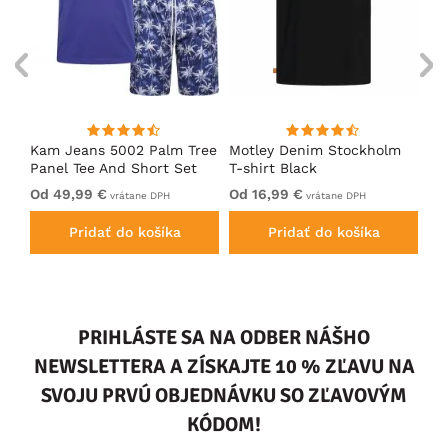
Kam Jeans 5002 Palm Tree
Motley Denim Stockholm
Mo
Panel Tee And Short Set
T-shirt Black
Sh
Electric Blue
Bl
Od 49,99 €
Od 16,99 €
Od
vrátane DPH
vrátane DPH
Pridať do košíka
Pridať do košíka
PRIHLÁSTE SA NA ODBER NÁŠHO
NEWSLETTERA A ZÍSKAJTE 10 % ZĽAVU NA
SVOJU PRVÚ OBJEDNÁVKU SO ZĽAVOVÝM
KÓDOM!