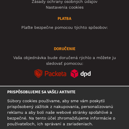
Zásady ochrany osobných údajov
Nastavenia cookies
PLATBA
Plaťte bezpečne pomocou týchto spôsobov:
DORUČENIE
Vaša objednávka bude doručená rýchlo a môžete ju
sledovať pomocou:
PRISPÔSOBUJEME SA VAŠEJ AKTIVITE
SOCIÁLNE SIETE
Súbory cookies používame, aby sme vám poskytli
prispôsobený zážitok z nakupovania, personalizovanú
reklamu a aby boli naše webové stránky spoľahlivé a
bezpečné. Na tento účel zhromažďujeme informácie o
SÍDLO
používateľoch, ich správaní a zariadeniach.
Motley Denim Europe OÜ