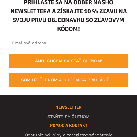
PRIHLÁSTE SA NA ODBER NÁŠHO
NEWSLETTERA A ZÍSKAJTE 10 % ZĽAVU NA
SVOJU PRVÚ OBJEDNÁVKU SO ZĽAVOVÝM
KÓDOM!
ÁNO, CHCEM SA STAŤ ČLENOM!
SOM UŽ ČLENOM A CHCEM SA PRIHLÁSIŤ
NEWSLETTER
STAŇTE SA ČLENOM
POMOC A KONTAKT
Odstúpiť od kúpy a zaregistrovať vrátenie