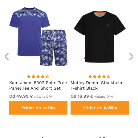
Kam Jeans 5002 Palm Tree
Motley Denim Stockholm
Mo
Panel Tee And Short Set
T-shirt Black
Sh
Electric Blue
Bl
Od 49,99 €
Od 16,99 €
Od
vrátane DPH
vrátane DPH
Pridať do košíka
Pridať do košíka