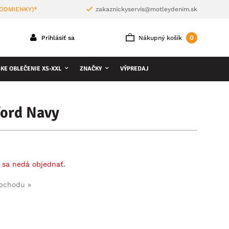
PODMIENKY)*
zakaznickyservis@motleydenim.sk
0
Prihlásiť sa
Nákupný košík
KE OBLEČENIE XS-XXL
ZNAČKY
VÝPREDAJ
ord Navy
 sa nedá objednať.
obchodu »