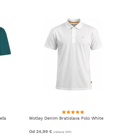
eľa
Motley Denim Bratislava Polo White
Motle
Od 24,99 €
Od 29
vrátane DPH