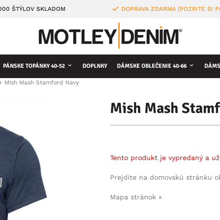
4000 ŠTÝLOV SKLADOM
DOPRAVA ZDARMA (POZRITE SI 
PÁNSKE TOPÁNKY 40-52
DOPLNKY
DÁMSKE OBLEČENIE 40-66
DÁMS
Mish Mash Stamford Navy
Mish Mash Stamf
Tento produkt je vypredaný a už
Prejdite na domovskú stránku 
Mapa stránok »