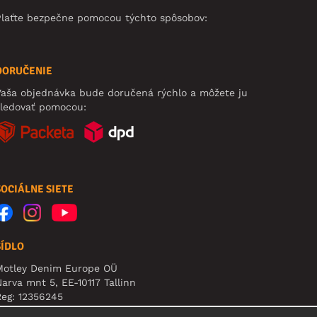
Plaťte bezpečne pomocou týchto spôsobov:
DORUČENIE
aša objednávka bude doručená rýchlo a môžete ju
sledovať pomocou:
SOCIÁLNE SIETE
SÍDLO
Motley Denim Europe OÜ
arva mnt 5, EE-10117 Tallinn
eg: 12356245