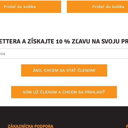
Pridať do košíka
Pridať do košíka
ETTERA A ZÍSKAJTE 10 % ZĽAVU NA SVOJU 
ÁNO, CHCEM SA STAŤ ČLENOM!
SOM UŽ ČLENOM A CHCEM SA PRIHLÁSIŤ
ZÁKAZNÍCKA PODPORA