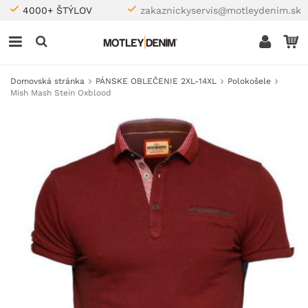
4000+ ŠTÝLOV
zakaznickyservis@motleydenim.sk
Domovská stránka
PÁNSKE OBLEČENIE 2XL-14XL
Polokošele
Mish Mash Stein Oxblood