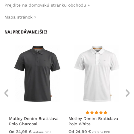
Prejdite na domovskú stránku obchodu »
Mapa stránok »
NAJPREDÁVANEJŠIE!
Motley Denim Bratislava
Motley Denim Bratislava
Mo
l
Polo Charcoal
Polo White
Po
Od 24,99 €
Od 24,99 €
Od
vrátane DPH
vrátane DPH