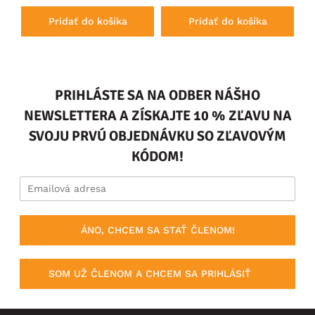
Pridať do košíka
Pridať do košíka
PRIHLÁSTE SA NA ODBER NÁŠHO
NEWSLETTERA A ZÍSKAJTE 10 % ZĽAVU NA
SVOJU PRVÚ OBJEDNÁVKU SO ZĽAVOVÝM
KÓDOM!
ÁNO, CHCEM SA STAŤ ČLENOM!
SOM UŽ ČLENOM A CHCEM SA PRIHLÁSIŤ