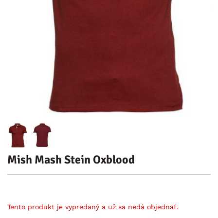
Mish Mash Stein Oxblood
Tento produkt je vypredaný a už sa nedá objednať.