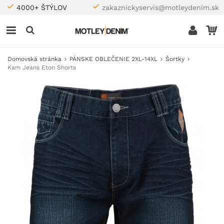
4000+ ŠTÝLOV
zakaznickyservis@motleydenim.sk
Domovská stránka
PÁNSKE OBLEČENIE 2XL-14XL
Šortky
Kam Jeans Eton Shorts