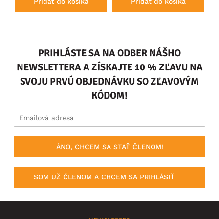
Pridať do košíka
Pridať do košíka
PRIHLÁSTE SA NA ODBER NÁŠHO
NEWSLETTERA A ZÍSKAJTE 10 % ZĽAVU NA
SVOJU PRVÚ OBJEDNÁVKU SO ZĽAVOVÝM
KÓDOM!
ÁNO, CHCEM SA STAŤ ČLENOM!
SOM UŽ ČLENOM A CHCEM SA PRIHLÁSIŤ