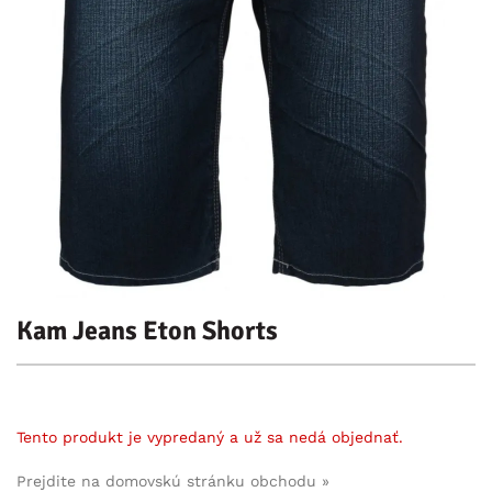
Kam Jeans Eton Shorts
Tento produkt je vypredaný a už sa nedá objednať.
Prejdite na domovskú stránku obchodu »