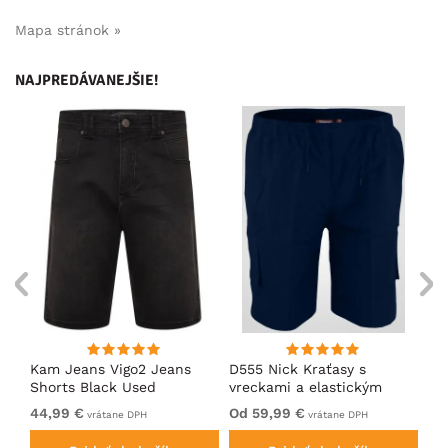
Mapa stránok »
NAJPREDÁVANEJŠIE!
Kam Jeans Vigo2 Jeans
D555 Nick Kraťasy s
Ka
Shorts Black Used
vreckami a elastickým
Do
pásom Tmavomodré
Ch
44,99 €
Od 59,99 €
54
vrátane DPH
vrátane DPH