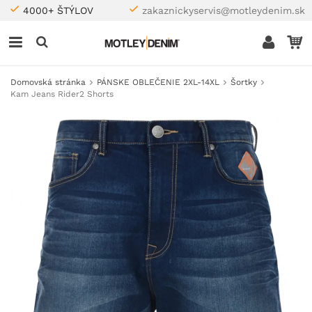
4000+ ŠTÝLOV
zakaznickyservis@motleydenim.sk
Domovská stránka
PÁNSKE OBLEČENIE 2XL-14XL
Šortky
Kam Jeans Rider2 Shorts