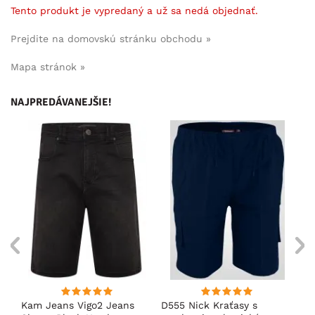
Tento produkt je vypredaný a už sa nedá objednať.
Prejdite na domovskú stránku obchodu »
Mapa stránok »
NAJPREDÁVANEJŠIE!
Kam Jeans Vigo2 Jeans
D555 Nick Kraťasy s
Ka