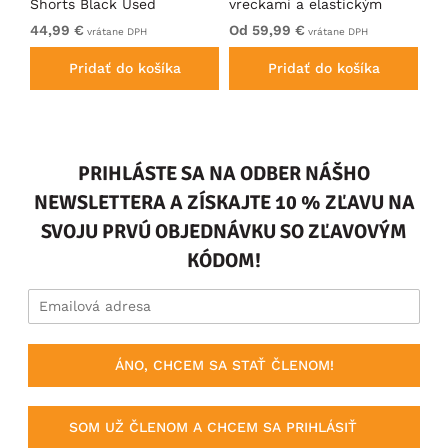
Shorts Black Used
vreckami a elastickým
Do
pásom Tmavomodré
Ch
44,99 €
Od 59,99 €
54
vrátane DPH
vrátane DPH
Pridať do košíka
Pridať do košíka
PRIHLÁSTE SA NA ODBER NÁŠHO
NEWSLETTERA A ZÍSKAJTE 10 % ZĽAVU NA
SVOJU PRVÚ OBJEDNÁVKU SO ZĽAVOVÝM
KÓDOM!
ÁNO, CHCEM SA STAŤ ČLENOM!
SOM UŽ ČLENOM A CHCEM SA PRIHLÁSIŤ