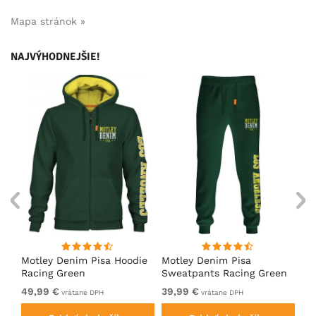
Mapa stránok »
NAJVÝHODNEJŠIE!
ko
Motley Denim Pisa Hoodie
Motley Denim Pisa
Mo
Racing Green
Sweatpants Racing Green
Ho
49,99 €
39,99 €
49
vrátane DPH
vrátane DPH