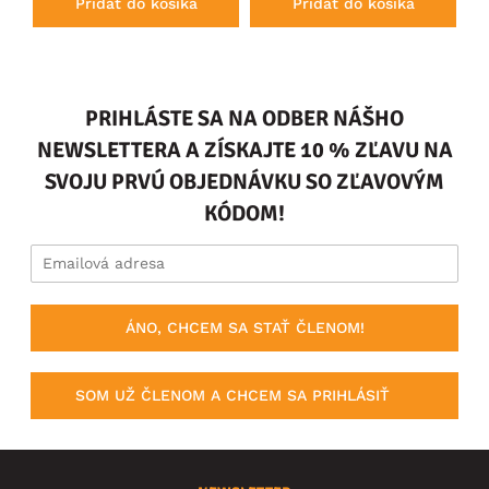
Pridať do košíka
Pridať do košíka
PRIHLÁSTE SA NA ODBER NÁŠHO
NEWSLETTERA A ZÍSKAJTE 10 % ZĽAVU NA
SVOJU PRVÚ OBJEDNÁVKU SO ZĽAVOVÝM
KÓDOM!
ÁNO, CHCEM SA STAŤ ČLENOM!
SOM UŽ ČLENOM A CHCEM SA PRIHLÁSIŤ