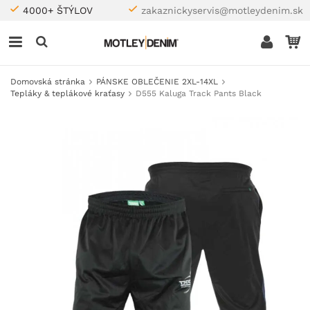
4000+ ŠTÝLOV
zakaznickyservis@motleydenim.sk
Domovská stránka
PÁNSKE OBLEČENIE 2XL-14XL
Tepláky & teplákové kraťasy
D555 Kaluga Track Pants Black