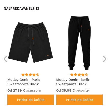
NAJPREDÁVANEJŠIE!
Motley Denim Paris
Motley Denim Berlin
Mo
Sweatshorts Black
Sweatpants Black
Sw
Od 27,99 €
Od 39,99 €
Od
vrátane DPH
vrátane DPH
Pridať do košíka
Pridať do košíka