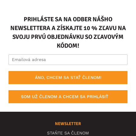
PRIHLÁSTE SA NA ODBER NÁŠHO
NEWSLETTERA A ZÍSKAJTE 10 % ZĽAVU NA
SVOJU PRVÚ OBJEDNÁVKU SO ZĽAVOVÝM
KÓDOM!
ÁNO, CHCEM SA STAŤ ČLENOM!
SOM UŽ ČLENOM A CHCEM SA PRIHLÁSIŤ
NEWSLETTER
STAŇTE SA ČLENOM