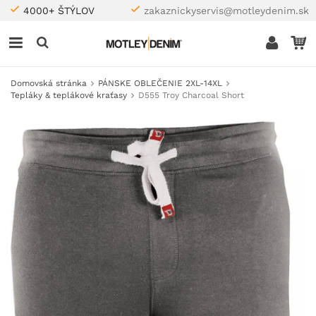
4000+ ŠTÝLOV
zakaznickyservis@motleydenim.sk
Domovská stránka
PÁNSKE OBLEČENIE 2XL-14XL
Tepláky & teplákové kraťasy
D555 Troy Charcoal Short