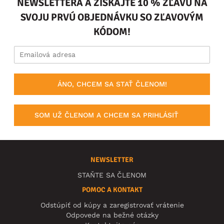
NEWSLETTERA A ZÍSKAJTE 10 % ZĽAVU NA
SVOJU PRVÚ OBJEDNÁVKU SO ZĽAVOVÝM
KÓDOM!
ÁNO, CHCEM SA STAŤ ČLENOM!
SOM UŽ ČLENOM A CHCEM SA PRIHLÁSIŤ
NEWSLETTER
STAŇTE SA ČLENOM
POMOC A KONTAKT
Odstúpiť od kúpy a zaregistrovať vrátenie
Odpovede na bežné otázky