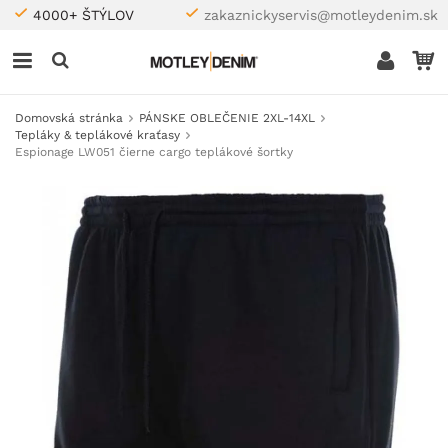
4000+ ŠTÝLOV
zakaznickyservis@motleydenim.sk
Domovská stránka
PÁNSKE OBLEČENIE 2XL-14XL
Tepláky & teplákové kraťasy
Espionage LW051 čierne cargo teplákové šortky