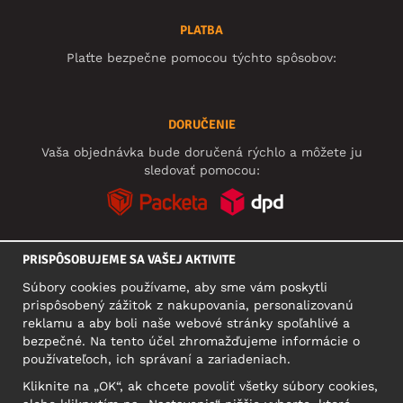
PLATBA
Plaťte bezpečne pomocou týchto spôsobov:
DORUČENIE
Vaša objednávka bude doručená rýchlo a môžete ju
sledovať pomocou:
PRISPÔSOBUJEME SA VAŠEJ AKTIVITE
SOCIÁLNE SIETE
Súbory cookies používame, aby sme vám poskytli
prispôsobený zážitok z nakupovania, personalizovanú
reklamu a aby boli naše webové stránky spoľahlivé a
bezpečné. Na tento účel zhromažďujeme informácie o
SÍDLO
používateľoch, ich správaní a zariadeniach.
Motley Denim Europe OÜ
Kliknite na „OK“, ak chcete povoliť všetky súbory cookies,
Narva mnt 5, EE-10117 Tallinn