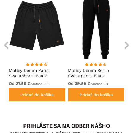
Motley Denim Paris
Motley Denim Berlin
Mo
en
Sweatshorts Black
Sweatpants Black
Sw
Od 27,99 €
Od 39,99 €
Od
vrátane DPH
vrátane DPH
Pridať do košíka
Pridať do košíka
PRIHLÁSTE SA NA ODBER NÁŠHO