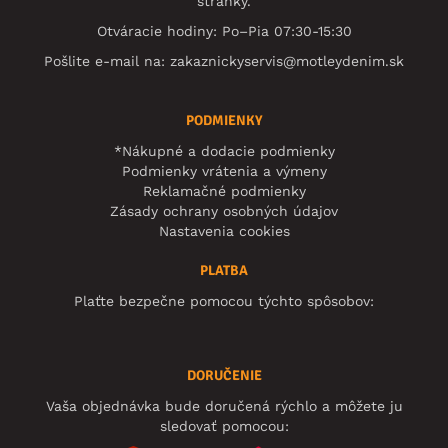
stránky.
Otváracie hodiny: Po–Pia 07:30-15:30
Pošlite e-mail na:
zakaznickyservis@motleydenim.sk
PODMIENKY
*Nákupné a dodacie podmienky
Podmienky vrátenia a výmeny
Reklamačné podmienky
Zásady ochrany osobných údajov
Nastavenia cookies
PLATBA
Plaťte bezpečne pomocou týchto spôsobov:
DORUČENIE
Vaša objednávka bude doručená rýchlo a môžete ju
sledovať pomocou: