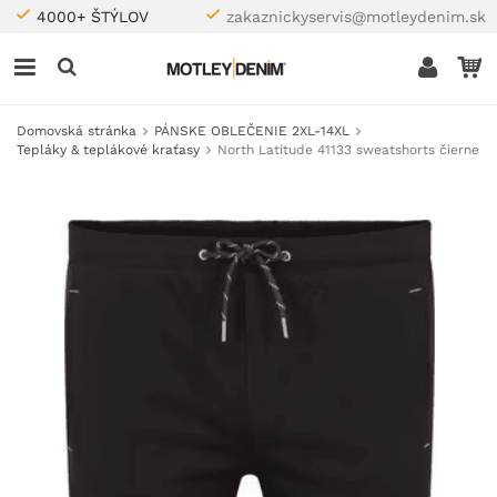
4000+ ŠTÝLOV
zakaznickyservis@motleydenim.sk
Domovská stránka
PÁNSKE OBLEČENIE 2XL-14XL
Tepláky & teplákové kraťasy
North Latitude 41133 sweatshorts čierne