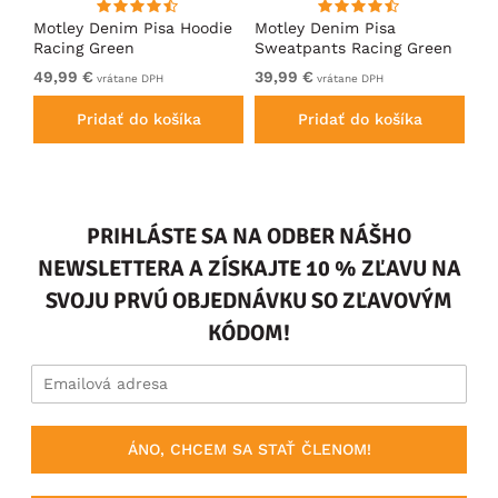
ko
Motley Denim Pisa Hoodie
Motley Denim Pisa
Mo
Racing Green
Sweatpants Racing Green
Ho
49,99 €
39,99 €
49
vrátane DPH
vrátane DPH
Pridať do košíka
Pridať do košíka
PRIHLÁSTE SA NA ODBER NÁŠHO
NEWSLETTERA A ZÍSKAJTE 10 % ZĽAVU NA
SVOJU PRVÚ OBJEDNÁVKU SO ZĽAVOVÝM
KÓDOM!
ÁNO, CHCEM SA STAŤ ČLENOM!