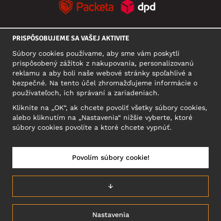
PRISPÔSOBUJEME SA VAŠEJ AKTIVITE
SOCIÁLNE SIETE
Súbory cookies používame, aby sme vám poskytli
prispôsobený zážitok z nakupovania, personalizovanú
reklamu a aby boli naše webové stránky spoľahlivé a
bezpečné. Na tento účel zhromažďujeme informácie o
SÍDLO
používateľoch, ich správaní a zariadeniach.
Motley Denim Europe OÜ
Kliknite na „OK“, ak chcete povoliť všetky súbory cookies,
Narva mnt 5, EE-10117 Tallinn
alebo kliknutím na „Nastavenia“ nižšie vyberte, ktoré
Reg: 12356245
súbory cookies povolíte a ktoré chcete vypnúť.
Upozornenie: Na túto adresu **neposielajte vrátený tovar!
Povolím súbory cookie!
SLOVENSKO/SLOVENČINA
↓
Nastavenia