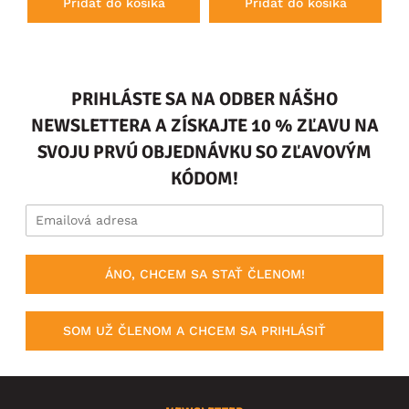
Pridať do košíka
Pridať do košíka
PRIHLÁSTE SA NA ODBER NÁŠHO
NEWSLETTERA A ZÍSKAJTE 10 % ZĽAVU NA
SVOJU PRVÚ OBJEDNÁVKU SO ZĽAVOVÝM
KÓDOM!
ÁNO, CHCEM SA STAŤ ČLENOM!
SOM UŽ ČLENOM A CHCEM SA PRIHLÁSIŤ