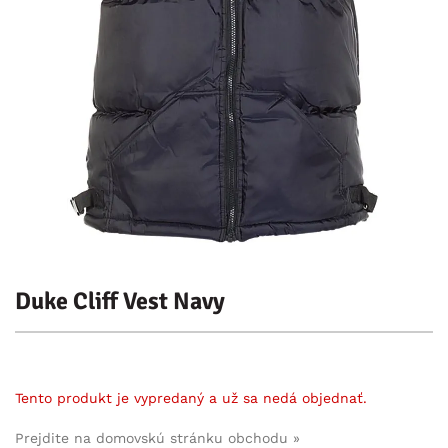
Duke Cliff Vest Navy
Tento produkt je vypredaný a už sa nedá objednať.
Prejdite na domovskú stránku obchodu »