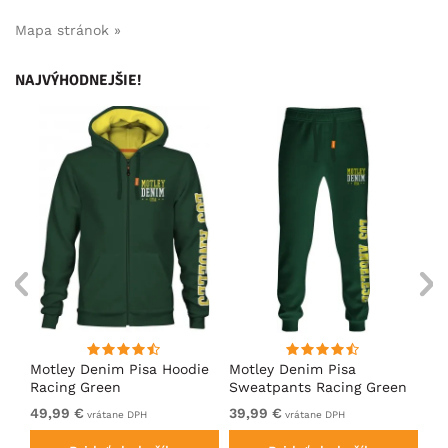
Mapa stránok »
NAJVÝHODNEJŠIE!
ko
Motley Denim Pisa Hoodie
Motley Denim Pisa
Mo
Racing Green
Sweatpants Racing Green
Ho
49,99 €
39,99 €
49
vrátane DPH
vrátane DPH