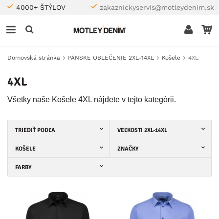
4000+ ŠTÝLOV
zakaznickyservis@motleydenim.sk
Domovská stránka
PÁNSKE OBLEČENIE 2XL-14XL
Košele
4XL
4XL
Všetky naše Košele 4XL nájdete v tejto kategórii.
TRIEDIŤ PODĽA
VEĽKOSTI 2XL-14XL
KOŠELE
ZNAČKY
FARBY