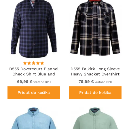
D555 Dovercourt Flannel
D555 Falkirk Long Sleeve
Check Shirt Blue and
Heavy Shacket Overshirt
Black
Black/Grey
69,99 €
79,99 €
vrátane DPH
vrátane DPH
Pridať do košíka
Pridať do košíka