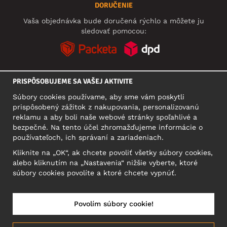
DORUČENIE
Vaša objednávka bude doručená rýchlo a môžete ju
sledovať pomocou:
PRISPÔSOBUJEME SA VAŠEJ AKTIVITE
SOCIÁLNE SIETE
Súbory cookies používame, aby sme vám poskytli
prispôsobený zážitok z nakupovania, personalizovanú
reklamu a aby boli naše webové stránky spoľahlivé a
bezpečné. Na tento účel zhromažďujeme informácie o
SÍDLO
používateľoch, ich správaní a zariadeniach.
Motley Denim Europe OÜ
Kliknite na „OK“, ak chcete povoliť všetky súbory cookies,
Narva mnt 5, EE-10117 Tallinn
alebo kliknutím na „Nastavenia“ nižšie vyberte, ktoré
Reg: 12356245
súbory cookies povolíte a ktoré chcete vypnúť.
Upozornenie: Na túto adresu **neposielajte vrátený tovar!
Povolím súbory cookie!