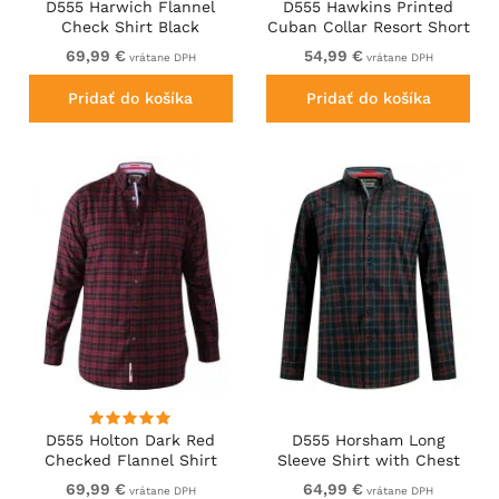
D555 Harwich Flannel
D555 Hawkins Printed
Check Shirt Black
Cuban Collar Resort Short
Sleeve Shirt Teal
69,99 €
54,99 €
vrátane DPH
vrátane DPH
Pridať do košíka
Pridať do košíka
D555 Holton Dark Red
D555 Horsham Long
Checked Flannel Shirt
Sleeve Shirt with Chest
Pocket Burgundy/Black
69,99 €
64,99 €
vrátane DPH
vrátane DPH