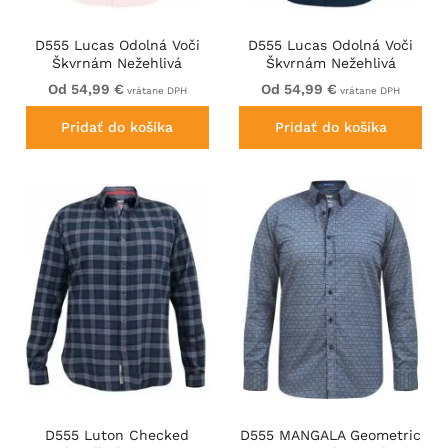
D555 Lucas Odolná Voči
D555 Lucas Odolná Voči
Škvrnám Nežehlivá
Škvrnám Nežehlivá
Strečová Košeľa S
Strečová Košeľa S
Od 54,99 €
Od 54,99 €
vrátane DPH
vrátane DPH
Krátkym Rukávom Ružová
Krátkym Rukávom
Tmavomodrá
Pridať do košíka
Pridať do košíka
D555 Luton Checked
D555 MANGALA Geometric