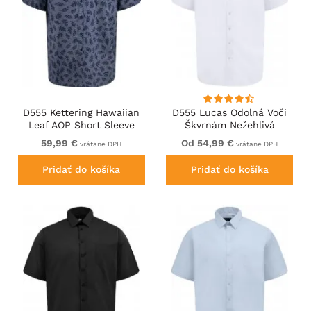
D555 Kettering Hawaiian
D555 Lucas Odolná Voči
Leaf AOP Short Sleeve
Škvrnám Nežehlivá
Button Down Collar Shirt
Strečová Košeľa S
59,99 €
Od 54,99 €
vrátane DPH
vrátane DPH
Denim
Krátkym Rukávom Biela
Pridať do košíka
Pridať do košíka