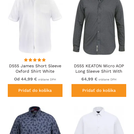
D555 James Short Sleeve
D555 KEATON Micro AOP
Oxford Shirt White
Long Sleeve Shirt With
Concealed Button Down
Od 44,99 €
64,99 €
vrátane DPH
vrátane DPH
Collar Grey
Pridať do košíka
Pridať do košíka