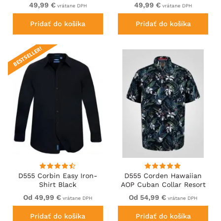
Sleeve Shirt Khaki
Sleeve Shirt Navy
49,99 €
49,99 €
vrátane DPH
vrátane DPH
Pridať do košíka
Pridať do košíka
BESTSELLER!
D555 Corbin Easy Iron-
D555 Corden Hawaiian
Shirt Black
AOP Cuban Collar Resort
Short Sleeve Navy
Od 49,99 €
Od 54,99 €
vrátane DPH
vrátane DPH
Pridať do košíka
Pridať do košíka