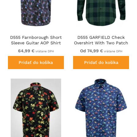
D555 Farnborough Short
D555 GARFIELD Check
Sleeve Guitar AOP Shirt
Overshirt With Two Patch
With Hidden Button Down
Pockets & Button Down
64,99 €
Od 74,99 €
vrátane DPH
vrátane DPH
Black
Collar Navy
Pridať do košíka
Pridať do košíka