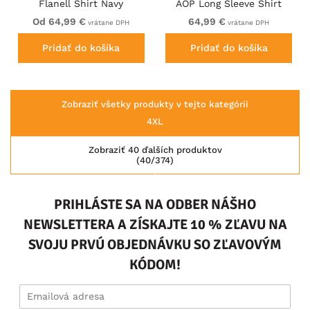
Flanell Shirt Navy
AOP Long Sleeve Shirt
With Concealed Button
Od 64,99 €
64,99 €
vrátane DPH
vrátane DPH
Down Collar Navy
Pridať do košíka
Pridať do košíka
Zobraziť všetky produkty v tejto kategórii
4XL
Zobraziť 40 ďalších produktov
(40/374)
PRIHLÁSTE SA NA ODBER NÁŠHO
NEWSLETTERA A ZÍSKAJTE 10 % ZĽAVU NA
SVOJU PRVÚ OBJEDNÁVKU SO ZĽAVOVÝM
KÓDOM!