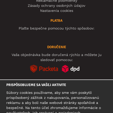
Reklamačné podmienky
Zásady ochrany osobných údajov
Nastavenia cookies
PLATBA
Plaťte bezpečne pomocou týchto spôsobov:
DORUČENIE
Vaša objednávka bude doručená rýchlo a môžete ju
sledovať pomocou:
PRISPÔSOBUJEME SA VAŠEJ AKTIVITE
SOCIÁLNE SIETE
Súbory cookies používame, aby sme vám poskytli
prispôsobený zážitok z nakupovania, personalizovanú
reklamu a aby boli naše webové stránky spoľahlivé a
bezpečné. Na tento účel zhromažďujeme informácie o
SÍDLO
používateľoch, ich správaní a zariadeniach.