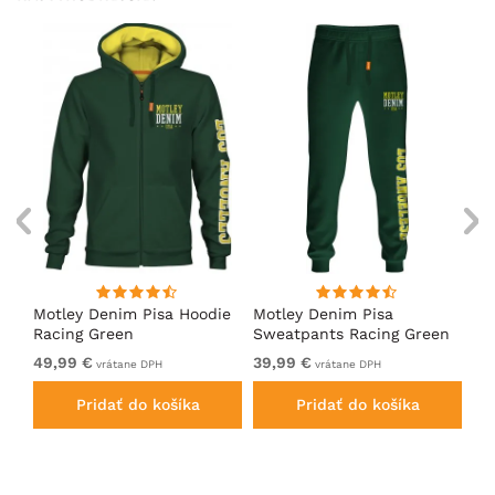
ko
Motley Denim Pisa Hoodie
Motley Denim Pisa
Mo
Racing Green
Sweatpants Racing Green
Ho
49,99 €
39,99 €
49
vrátane DPH
vrátane DPH
Pridať do košíka
Pridať do košíka