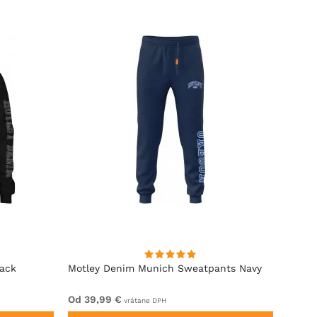
lack
Motley Denim Munich Sweatpants Navy
Motle
Od 39,99 €
Od 49
vrátane DPH