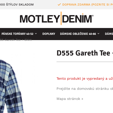
4000 ŠTÝLOV SKLADOM
DOPRAVA ZDARMA (POZRITE SI 
PÁNSKE TOPÁNKY 40-52
DOPLNKY
DÁMSKE OBLEČENIE 40-66
DÁMS
55 Gareth Tee + Shirt
D555 Gareth Tee 
Tento produkt je vypredaný a už
Prejdite na domovskú stránku 
Mapa stránok »