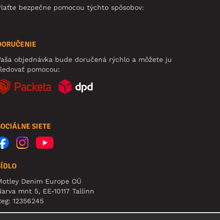
Plaťte bezpečne pomocou týchto spôsobov:
DORUČENIE
aša objednávka bude doručená rýchlo a môžete ju
sledovať pomocou:
SOCIÁLNE SIETE
SÍDLO
Motley Denim Europe OÜ
arva mnt 5, EE-10117 Tallinn
eg: 12356245
pozornenie: Na túto adresu **neposielajte vrátený