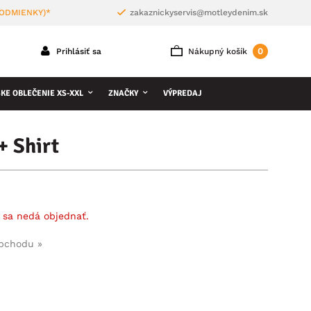
PODMIENKY)*
zakaznickyservis@motleydenim.sk
0
Prihlásiť sa
Nákupný košík
KE OBLEČENIE XS-XXL
ZNAČKY
VÝPREDAJ
+ Shirt
 sa nedá objednať.
obchodu »