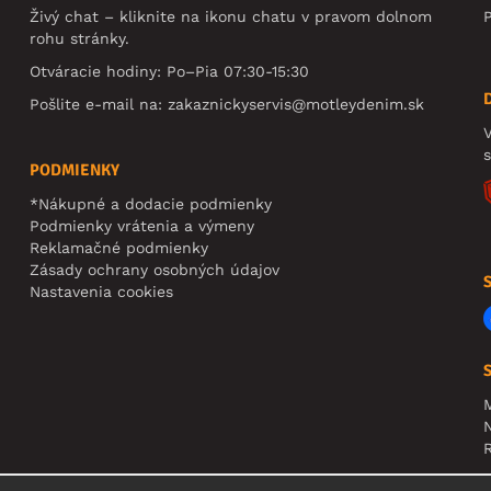
Živý chat – kliknite na ikonu chatu v pravom dolnom
rohu stránky.
Otváracie hodiny: Po–Pia 07:30-15:30
Pošlite e-mail na:
zakaznickyservis@motleydenim.sk
V
PODMIENKY
*Nákupné a dodacie podmienky
Podmienky vrátenia a výmeny
Reklamačné podmienky
Zásady ochrany osobných údajov
Nastavenia cookies
N
R
U