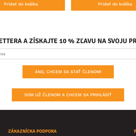
Pridať do košíka
Pridať do košíka
ETTERA A ZÍSKAJTE 10 % ZĽAVU NA SVOJU 
ÁNO, CHCEM SA STAŤ ČLENOM!
SOM UŽ ČLENOM A CHCEM SA PRIHLÁSIŤ
ZÁKAZNÍCKA PODPORA