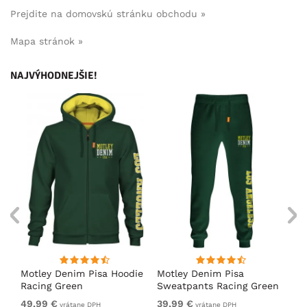
Prejdite na domovskú stránku obchodu »
Mapa stránok »
NAJVÝHODNEJŠIE!
ko
Motley Denim Pisa Hoodie
Motley Denim Pisa
Mo
Racing Green
Sweatpants Racing Green
Ho
49,99 €
39,99 €
49
vrátane DPH
vrátane DPH