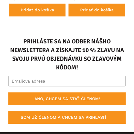
Pridať do košíka
Pridať do košíka
PRIHLÁSTE SA NA ODBER NÁŠHO
NEWSLETTERA A ZÍSKAJTE 10 % ZĽAVU NA
SVOJU PRVÚ OBJEDNÁVKU SO ZĽAVOVÝM
KÓDOM!
ÁNO, CHCEM SA STAŤ ČLENOM!
SOM UŽ ČLENOM A CHCEM SA PRIHLÁSIŤ