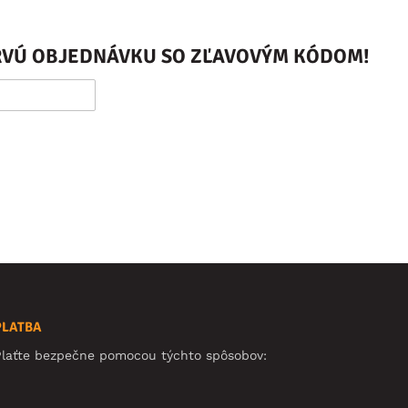
PRVÚ OBJEDNÁVKU SO ZĽAVOVÝM KÓDOM!
PLATBA
Plaťte bezpečne pomocou týchto spôsobov: