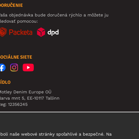
DORUČENIE
aša objednávka bude doručená rýchlo a môžete ju
sledovať pomocou:
SOCIÁLNE SIETE
SÍDLO
Motley Denim Europe OÜ
arva mnt 5, EE-10117 Tallinn
eg: 12356245
pozornenie: Na túto adresu **neposielajte vrátený
ovar!
boli naše webové stránky spoľahlivé a bezpečné. Na