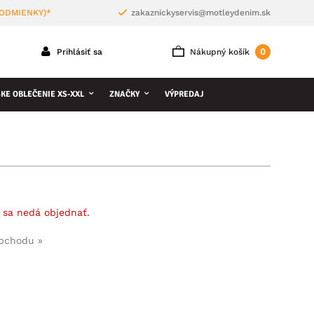
PODMIENKY)*
zakaznickyservis@motleydenim.sk
0
Prihlásiť sa
Nákupný košík
KE OBLEČENIE XS-XXL
ZNAČKY
VÝPREDAJ
 sa nedá objednať.
obchodu »