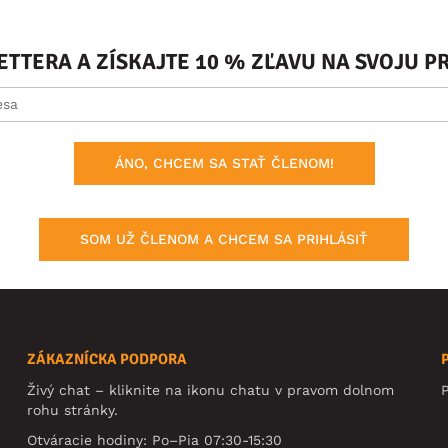
ETTERA A ZÍSKAJTE 10 % ZĽAVU NA SVOJU 
ÁNO, CHCEM SA STAŤ ČLENOM!
SOM UŽ ČLENOM A CHCEM SA PRIHLÁSIŤ
ZÁKAZNÍCKA PODPORA
Živý chat – kliknite na ikonu chatu v pravom dolnom
rohu stránky.
Otváracie hodiny: Po–Pia 07:30-15:30