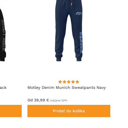
lack
Motley Denim Munich Sweatpants Navy
Motle
Od 39,99 €
Od 49
vrátane DPH
Pridať do košíka