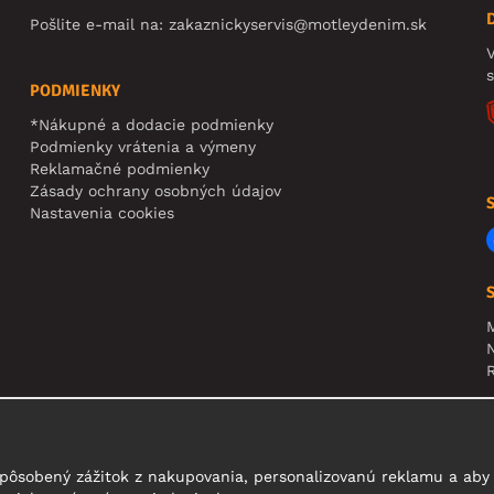
Pošlite e-mail na:
zakaznickyservis@motleydenim.sk
V
PODMIENKY
*Nákupné a dodacie podmienky
Podmienky vrátenia a výmeny
Reklamačné podmienky
Zásady ochrany osobných údajov
Nastavenia cookies
N
R
U
t
pôsobený zážitok z nakupovania, personalizovanú reklamu a aby 