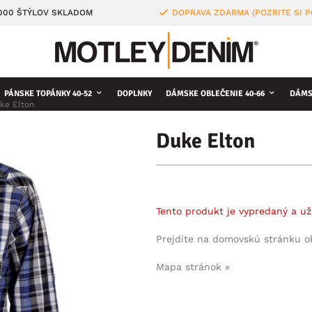
4000 ŠTÝLOV SKLADOM
DOPRAVA ZDARMA (POZRITE SI 
PÁNSKE TOPÁNKY 40-52
DOPLNKY
DÁMSKE OBLEČENIE 40-66
DÁMS
ke Elton
Duke Elton
Tento produkt je vypredaný a už
Prejdite na domovskú stránku 
Mapa stránok »