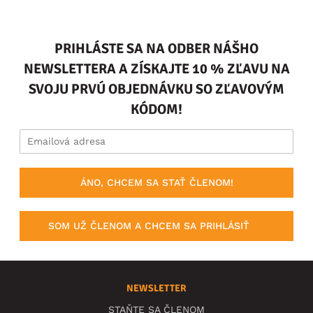
PRIHLÁSTE SA NA ODBER NÁŠHO
NEWSLETTERA A ZÍSKAJTE 10 % ZĽAVU NA
SVOJU PRVÚ OBJEDNÁVKU SO ZĽAVOVÝM
KÓDOM!
ÁNO, CHCEM SA STAŤ ČLENOM!
SOM UŽ ČLENOM A CHCEM SA PRIHLÁSIŤ
NEWSLETTER
STAŇTE SA ČLENOM