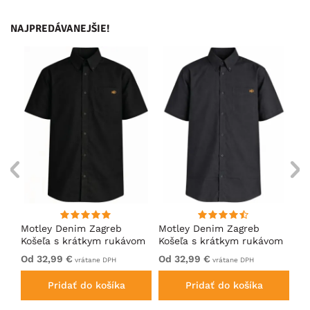
NAJPREDÁVANEJŠIE!
Motley Denim Zagreb
Motley Denim Zagreb
Mo
Košeľa s krátkym rukávom
Košeľa s krátkym rukávom
Ko
Čierna
Antracitová
Tm
Od 32,99 €
Od 32,99 €
Od
vrátane DPH
vrátane DPH
Pridať do košíka
Pridať do košíka