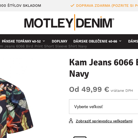
4000 ŠTÝLOV SKLADOM
DOPRAVA ZDARMA (POZRITE SI 
PÁNSKE TOPÁNKY 40-52
DOPLNKY
DÁMSKE OBLEČENIE 40-66
DÁMS
m Jeans 6066 Bird Print Short Sleeve Shirt Navy
Kam Jeans 6066 B
Navy
Od 49,99 €
vrátane DPH
Zobraziť sprievodcu veľkosťami