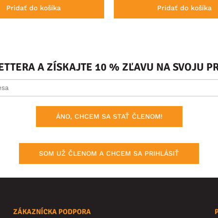
Pridať do košíka
Pridať do košíka
ETTERA A ZÍSKAJTE 10 % ZĽAVU NA SVOJU 
ÁNO, CHCEM SA STAŤ ČLENOM!
SOM UŽ ČLENOM A CHCEM SA PRIHLÁSIŤ
ZÁKAZNÍCKA PODPORA