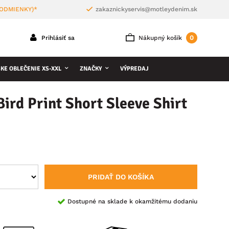
PODMIENKY)*
zakaznickyservis@motleydenim.sk
0
Prihlásiť sa
Nákupný košík
KE OBLEČENIE XS-XXL
ZNAČKY
VÝPREDAJ
ird Print Short Sleeve Shirt
PRIDAŤ DO KOŠÍKA
Dostupné na sklade k okamžitému dodaniu