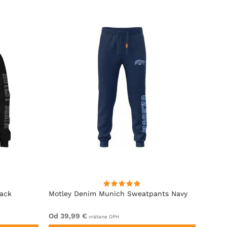
lack
Motley Denim Munich Sweatpants Navy
Motle
Od 39,99 €
Od 49
vrátane DPH