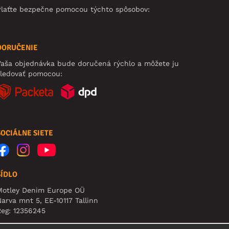
Plaťte bezpečne pomocou týchto spôsobov:
DORUČENIE
aša objednávka bude doručená rýchlo a môžete ju
sledovať pomocou:
SOCIÁLNE SIETE
SÍDLO
Motley Denim Europe OÜ
arva mnt 5, EE-10117 Tallinn
eg: 12356245
pozornenie: Na túto adresu **neposielajte vrátený