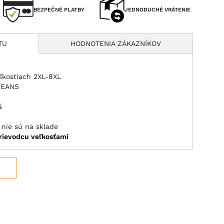
BEZPEČNÉ PLATBY
JEDNODUCHÉ VRÁTENIE
TU
HODNOTENIA ZÁKAZNÍKOV
ľkostiach 2XL-8XL
JEANS
á
 nie sú na sklade
rievodcu veľkosťami