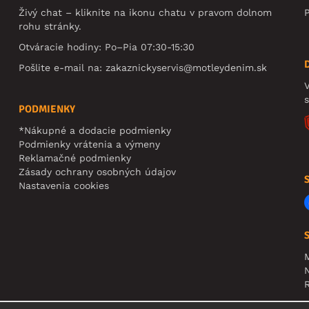
Živý chat – kliknite na ikonu chatu v pravom dolnom
rohu stránky.
Otváracie hodiny: Po–Pia 07:30-15:30
Pošlite e-mail na:
zakaznickyservis@motleydenim.sk
V
PODMIENKY
*Nákupné a dodacie podmienky
Podmienky vrátenia a výmeny
Reklamačné podmienky
Zásady ochrany osobných údajov
Nastavenia cookies
N
R
U