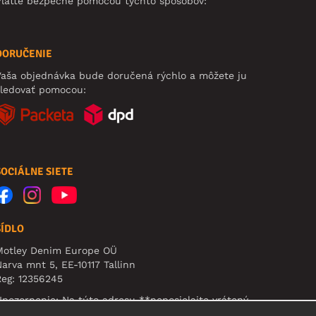
Plaťte bezpečne pomocou týchto spôsobov:
DORUČENIE
aša objednávka bude doručená rýchlo a môžete ju
sledovať pomocou:
SOCIÁLNE SIETE
SÍDLO
Motley Denim Europe OÜ
arva mnt 5, EE-10117 Tallinn
eg: 12356245
pozornenie: Na túto adresu **neposielajte vrátený
ovar!