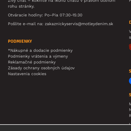
Živý chat – kliknite na ikonu chatu v pravom dolnom
rohu stránky.
Otváracie hodiny: Po–Pia 07:30-15:30
Pošlite e-mail na:
zakaznickyservis@motleydenim.sk
V
PODMIENKY
*Nákupné a dodacie podmienky
Podmienky vrátenia a výmeny
Reklamačné podmienky
Zásady ochrany osobných údajov
Nastavenia cookies
N
R
U
t