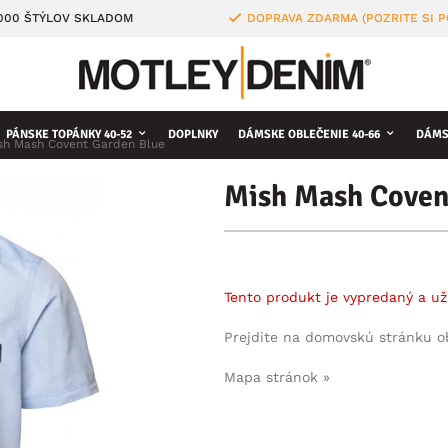
4000 ŠTÝLOV SKLADOM
DOPRAVA ZDARMA (POZRITE SI 
PÁNSKE TOPÁNKY 40-52
DOPLNKY
DÁMSKE OBLEČENIE 40-66
DÁMS
sh Mash Covent Garden Blue
Mish Mash Coven
Tento produkt je vypredaný a už
Prejdite na domovskú stránku 
Mapa stránok »