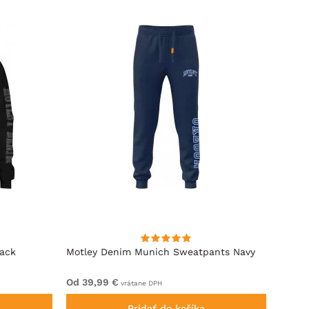
lack
Motley Denim Munich Sweatpants Navy
Motle
Od 39,99 €
Od 49
vrátane DPH
Pridať do košíka