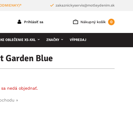
PODMIENKY)*
zakaznickyservis@motleydenim.sk
0
Prihlásiť sa
Nákupný košík
KE OBLEČENIE XS-XXL
ZNAČKY
VÝPREDAJ
t Garden Blue
 sa nedá objednať.
obchodu »