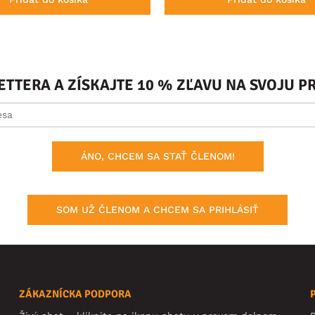
ETTERA A ZÍSKAJTE 10 % ZĽAVU NA SVOJU 
ÁNO, CHCEM SA STAŤ ČLENOM!
SOM UŽ ČLENOM A CHCEM SA PRIHLÁSIŤ
ZÁKAZNÍCKA PODPORA