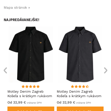
Mapa stránok »
NAJPREDÁVANEJŠIE!
ng
Motley Denim Zagreb
Motley Denim Zagreb
Mo
Košeľa s krátkym rukávom
Košeľa s krátkym rukávom
Ko
Čierna
Antracitová
Tm
Od 32,99 €
Od 32,99 €
32
vrátane DPH
vrátane DPH