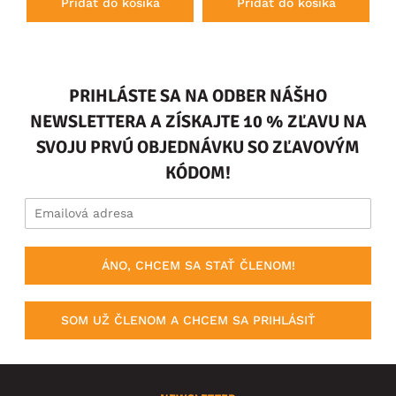
Pridať do košíka
Pridať do košíka
PRIHLÁSTE SA NA ODBER NÁŠHO
NEWSLETTERA A ZÍSKAJTE 10 % ZĽAVU NA
SVOJU PRVÚ OBJEDNÁVKU SO ZĽAVOVÝM
KÓDOM!
ÁNO, CHCEM SA STAŤ ČLENOM!
SOM UŽ ČLENOM A CHCEM SA PRIHLÁSIŤ