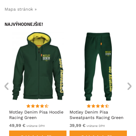
Mapa stránok »
NAJVÝHODNEJŠIE!
ko
Motley Denim Pisa Hoodie
Motley Denim Pisa
Mo
Racing Green
Sweatpants Racing Green
Ho
49,99 €
39,99 €
49
vrátane DPH
vrátane DPH