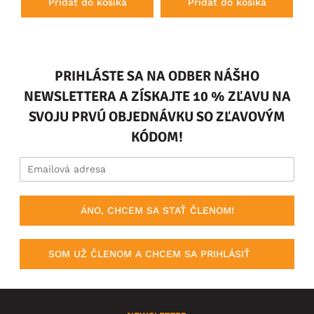
Pridať do košíka
Pridať do košíka
PRIHLÁSTE SA NA ODBER NÁŠHO
NEWSLETTERA A ZÍSKAJTE 10 % ZĽAVU NA
SVOJU PRVÚ OBJEDNÁVKU SO ZĽAVOVÝM
KÓDOM!
ÁNO, CHCEM SA STAŤ ČLENOM!
SOM UŽ ČLENOM A CHCEM SA PRIHLÁSIŤ