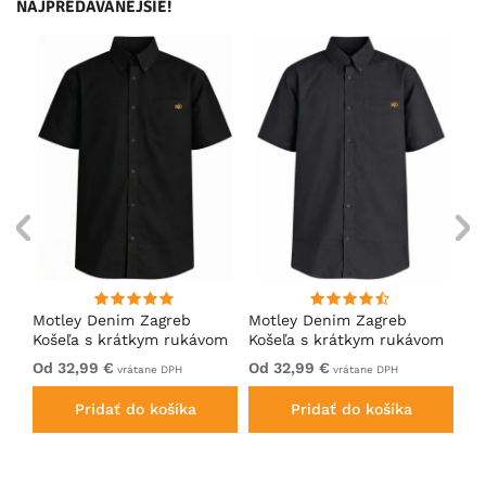
NAJPREDÁVANEJŠIE!
Motley Denim Zagreb
Motley Denim Zagreb
Mo
Košeľa s krátkym rukávom
Košeľa s krátkym rukávom
Ko
Čierna
Antracitová
Tm
Od 32,99 €
Od 32,99 €
32
vrátane DPH
vrátane DPH
Pridať do košíka
Pridať do košíka