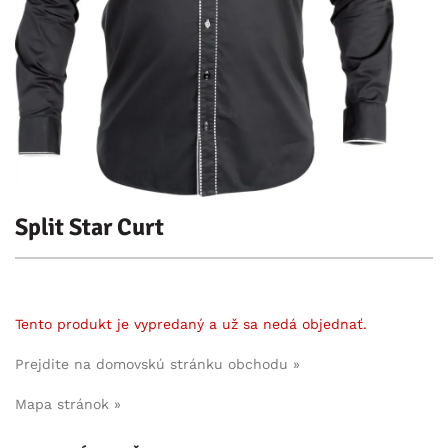
Split Star Curt
Tento produkt je vypredaný a už sa nedá objednať.
Prejdite na domovskú stránku obchodu »
Mapa stránok »