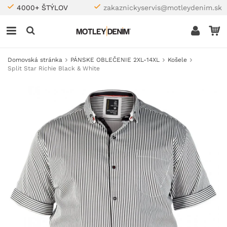
4000+ ŠTÝLOV
zakaznickyservis@motleydenim.sk
Domovská stránka
PÁNSKE OBLEČENIE 2XL-14XL
Košele
Split Star Richie Black & White