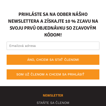
PRIHLÁSTE SA NA ODBER NÁŠHO
NEWSLETTERA A ZÍSKAJTE 10 % ZĽAVU NA
SVOJU PRVÚ OBJEDNÁVKU SO ZĽAVOVÝM
KÓDOM!
ÁNO, CHCEM SA STAŤ ČLENOM!
SOM UŽ ČLENOM A CHCEM SA PRIHLÁSIŤ
NEWSLETTER
STAŇTE SA ČLENOM