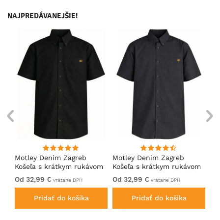
NAJPREDÁVANEJŠIE!
ng
Motley Denim Zagreb
Motley Denim Zagreb
Mo
Košeľa s krátkym rukávom
Košeľa s krátkym rukávom
Ko
Čierna
Antracitová
Tm
Od 32,99 €
Od 32,99 €
Od
vrátane DPH
vrátane DPH
Pridať do košíka
Pridať do košíka