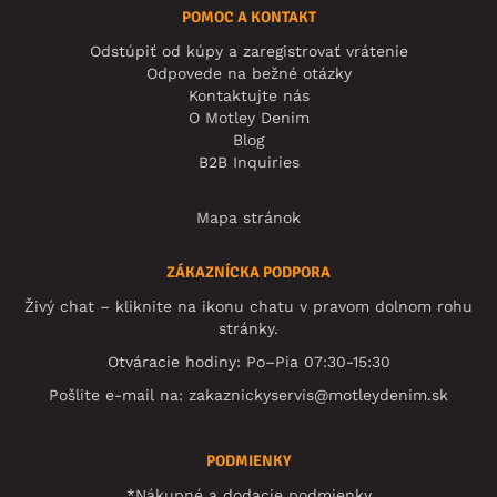
POMOC A KONTAKT
Odstúpiť od kúpy a zaregistrovať vrátenie
Odpovede na bežné otázky
Kontaktujte nás
O Motley Denim
Blog
B2B Inquiries
Mapa stránok
ZÁKAZNÍCKA PODPORA
Živý chat – kliknite na ikonu chatu v pravom dolnom rohu
stránky.
Otváracie hodiny: Po–Pia 07:30-15:30
Pošlite e-mail na:
zakaznickyservis@motleydenim.sk
PODMIENKY
*Nákupné a dodacie podmienky