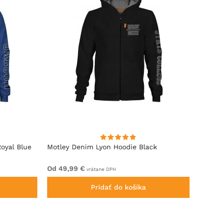
oyal Blue
Motley Denim Lyon Hoodie Black
Motle
Od 49,99 €
Od 44
vrátane DPH
Pridať do košíka