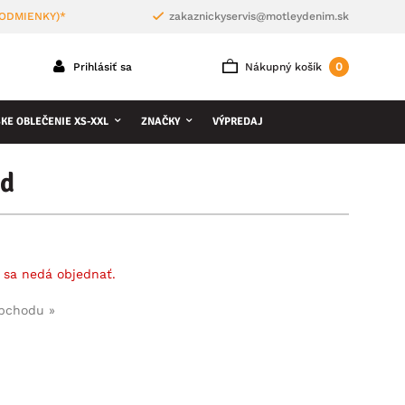
PODMIENKY)*
zakaznickyservis@motleydenim.sk
0
Prihlásiť sa
Nákupný košík
KE OBLEČENIE XS-XXL
ZNAČKY
VÝPREDAJ
od
 sa nedá objednať.
obchodu »