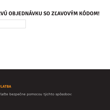
PRVÚ OBJEDNÁVKU SO ZĽAVOVÝM KÓDOM!
PLATBA
Plaťte bezpečne pomocou týchto spôsobov: