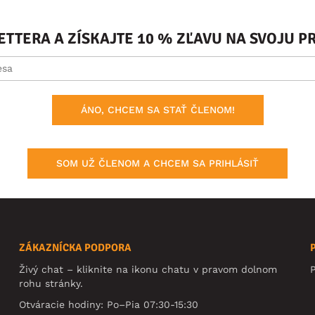
ETTERA A ZÍSKAJTE 10 % ZĽAVU NA SVOJU 
ÁNO, CHCEM SA STAŤ ČLENOM!
SOM UŽ ČLENOM A CHCEM SA PRIHLÁSIŤ
ZÁKAZNÍCKA PODPORA
Živý chat – kliknite na ikonu chatu v pravom dolnom
rohu stránky.
Otváracie hodiny: Po–Pia 07:30-15:30