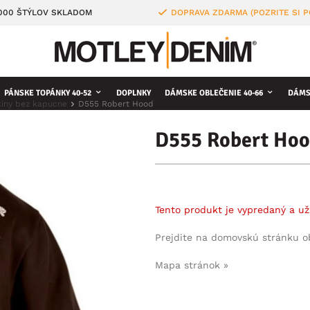
4000 ŠTÝLOV SKLADOM
DOPRAVA ZDARMA (POZRITE SI 
PÁNSKE TOPÁNKY 40-52
DOPLNKY
DÁMSKE OBLEČENIE 40-66
DÁMS
kiny bez kapucne
D555 Robert Hood
D555 Robert Ho
Tento produkt je vypredaný a už
Prejdite na domovskú stránku 
Mapa stránok »