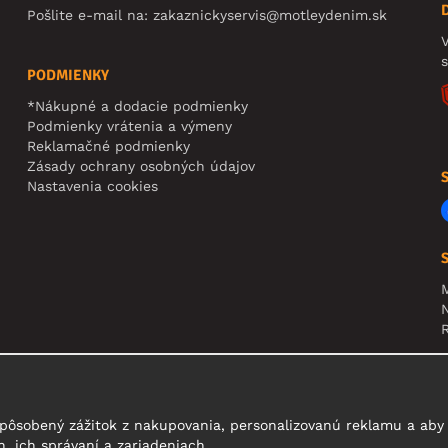
Pošlite e-mail na:
zakaznickyservis@motleydenim.sk
V
PODMIENKY
*Nákupné a dodacie podmienky
Podmienky vrátenia a výmeny
Reklamačné podmienky
Zásady ochrany osobných údajov
Nastavenia cookies
N
R
U
t
pôsobený zážitok z nakupovania, personalizovanú reklamu a aby 
, ich správaní a zariadeniach.