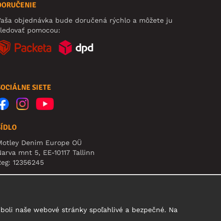
DORUČENIE
aša objednávka bude doručená rýchlo a môžete ju
sledovať pomocou:
SOCIÁLNE SIETE
SÍDLO
Motley Denim Europe OÜ
arva mnt 5, EE-10117 Tallinn
eg: 12356245
pozornenie: Na túto adresu **neposielajte vrátený
ovar!
boli naše webové stránky spoľahlivé a bezpečné. Na