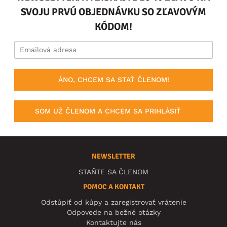
SVOJU PRVÚ OBJEDNÁVKU SO ZĽAVOVÝM
KÓDOM!
ÁNO, CHCEM SA STAŤ ČLENOM!
SOM UŽ ČLENOM A CHCEM SA PRIHLÁSIŤ
NEWSLETTER
STAŇTE SA ČLENOM
POMOC A KONTAKT
Odstúpiť od kúpy a zaregistrovať vrátenie
Odpovede na bežné otázky
Kontaktujte nás