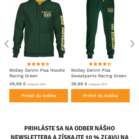
ko
Motley Denim Pisa Hoodie
Motley Denim Pisa
Mo
Racing Green
Sweatpants Racing Green
Ho
49,99 €
39,99 €
49
vrátane DPH
vrátane DPH
Pridať do košíka
Pridať do košíka
PRIHLÁSTE SA NA ODBER NÁŠHO
NEWSLETTERA A ZÍSKAJTE 10 % ZĽAVU NA