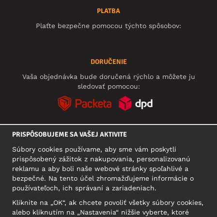
PLATBA
Plaťte bezpečne pomocou týchto spôsobov:
DORUČENIE
Vaša objednávka bude doručená rýchlo a môžete ju
sledovať pomocou:
PRISPÔSOBUJEME SA VAŠEJ AKTIVITE
SOCIÁLNE SIETE
Súbory cookies používame, aby sme vám poskytli
prispôsobený zážitok z nakupovania, personalizovanú
reklamu a aby boli naše webové stránky spoľahlivé a
bezpečné. Na tento účel zhromažďujeme informácie o
SÍDLO
používateľoch, ich správaní a zariadeniach.
Motley Denim Europe OÜ
Kliknite na „OK“, ak chcete povoliť všetky súbory cookies,
Narva mnt 5, EE-10117 Tallinn
alebo kliknutím na „Nastavenia“ nižšie vyberte, ktoré
Reg: 12356245